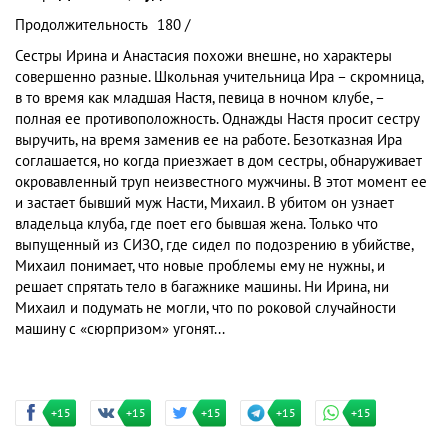
Продолжительность
180 /
Сестры Ирина и Анастасия похожи внешне, но характеры
совершенно разные. Школьная учительница Ира – скромница,
в то время как младшая Настя, певица в ночном клубе, –
полная ее противоположность. Однажды Настя просит сестру
выручить, на время заменив ее на работе. Безотказная Ира
соглашается, но когда приезжает в дом сестры, обнаруживает
окровавленный труп неизвестного мужчины. В этот момент ее
и застает бывший муж Насти, Михаил. В убитом он узнает
владельца клуба, где поет его бывшая жена. Только что
выпущенный из СИЗО, где сидел по подозрению в убийстве,
Михаил понимает, что новые проблемы ему не нужны, и
решает спрятать тело в багажнике машины. Ни Ирина, ни
Михаил и подумать не могли, что по роковой случайности
машину с «сюрпризом» угонят...
+15
+15
+15
+15
+15