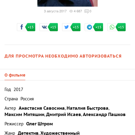
3 августа 2017
4 687
0
+15
+15
+15
+15
+15
ДЛЯ ПРОСМОТРА НЕОБХОДИМО АВТОРИЗОВАТЬСЯ
О фильме
Год
2017
Страна
Россия
Актер
Анастасия Савосина
,
Наталия Быстрова
,
Максим Митяшин
,
Дмитрий Исаев
,
Александр Пашков
Режиссер
Олег Штром
Жанр
Детектив
,
Художественный