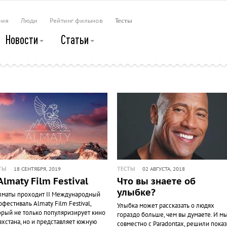
рия
Люди
Рейтинг фильмов
Тесты
Новости
Статьи
ТЫ
ТЕСТЫ
18 СЕНТЯБРЯ, 2019
02 АВГУСТА, 2018
 Almaty Film Festival
Что вы знаете об
улыбке?
лматы проходит II Международный
офестиваль Almaty Film Festival,
Улыбка может рассказать о людях
орый не только популяризирует кино
гораздо больше, чем вы думаете. И мы
ахстана, но и представляет южную
совместно с Paradontax, решили показ