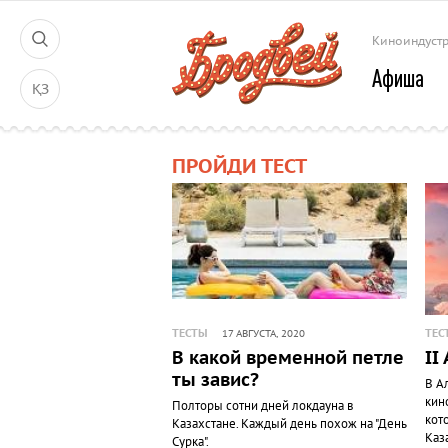
Киноиндуст
Афиша
ҚЗ
ПРОЙДИ ТЕСТ
ТЕСТЫ
ТЕС
17 АВГУСТА, 2020
В какой временной петле
II
ты завис?
В А
кин
Полторы сотни дней локдауна в
кот
Казахстане. Каждый день похож на "День
Каз
Сурка".