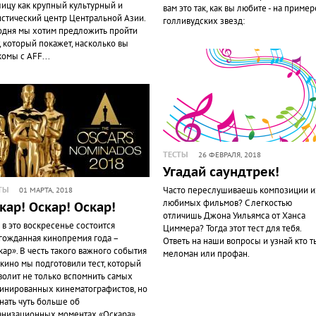
лицу как крупный культурный и
вам это так, как вы любите - на пример
истический центр Центральной Азии.
голливудских звезд:
одня мы хотим предложить пройти
т, который покажет, насколько вы
комы с AFF...
ТЕСТЫ
26 ФЕВРАЛЯ, 2018
Угадай саундтрек!
Часто переслушиваешь композиции и
ТЫ
01 МАРТА, 2018
любимых фильмов? С легкостью
кар! Оскар! Оскар!
отличишь Джона Уильямса от Ханса
 в это воскресенье состоится
Циммера? Тогда этот тест для тебя.
гожданная кинопремия года –
Ответь на наши вопросы и узнай кто т
кар». В честь такого важного события
меломан или профан.
 кино мы подготовили тест, который
волит не только вспомнить самых
инированных кинематографистов, но
знать чуть больше об
анизационных моментах «Оскара»....