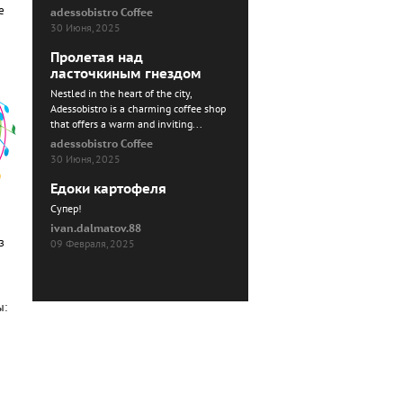
е
adessobistro Coffee
30 Июня, 2025
Пролетая над
ласточкиным гнездом
Nestled in the heart of the city,
Adessobistro is a charming coffee shop
that offers a warm and inviting...
adessobistro Coffee
30 Июня, 2025
Едоки картофеля
Cупер!
ivan.dalmatov.88
з
09 Февраля, 2025
ы: