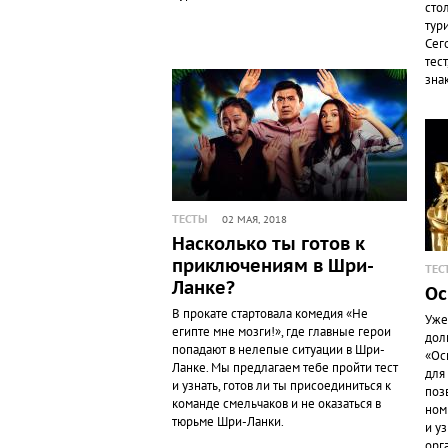
сто
тур
Сег
тес
зна
ТЕСТЫ
02 МАЯ, 2018
Насколько ты готов к
приключениям в Шри-
ТЕС
Ланке?
Ос
В прокате стартовала комедия «Не
Уже
египте мне мозги!», где главные герои
дол
попадают в нелепые ситуации в Шри-
«Ос
Ланке. Мы предлагаем тебе пройти тест
для
и узнать, готов ли ты присоединиться к
поз
команде смельчаков и не оказаться в
ном
тюрьме Шри-Ланки.
и у
орг