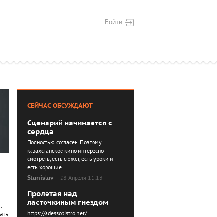
Войти
СЕЙЧАС ОБСУЖДАЮТ
Сценарий начинается с
сердца
Полностью согласен. Поэтому
казахстанское кино интересно
смотреть, есть сюжет, есть уроки и
есть хорошие...
Stanislav
28 Апреля 11:13
Пролетая над
ласточкиным гнездом
,
https://adessobistro.net/
ать