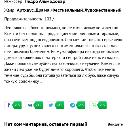
Режиссер
Педро Альмодовар
Жанр
Артхаус
,
Драма
,
Фестивальный
,
Художественный
Продолжительность
102 /
Лео пишет любовные романы, но ее имя никому не известно.
Все эти бестселлеры, продающиеся миллионными тиражами,
она сочиняет под псевдонимом. Лео мечтает писать серьезную
литературу, и успех своего сентиментального чтива стал для
нее тяжелым бременем. Ее мужа-офицера никогда не бывает
дома, в отношениях с матерью и сестрой тоже не все гладко.
Даже попытка самоубийства закончилась неудачей. Кажется, в
жизни Лео уже не будет ничего хорошего. Чтобы изменить
течение судьбы, она готова ухватиться за любую, даже самую
тонкую соломинку...
+15
+15
+15
+15
+15
Нет комментариев, оставьте первый
Войдите