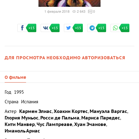
1 февраля 2018
2 643
0
+15
+15
+15
+15
+15
ДЛЯ ПРОСМОТРА НЕОБХОДИМО АВТОРИЗОВАТЬСЯ
О фильме
Год
1995
Страна
Испания
Актер
Кармен Элиас
,
Хоакин Кортес
,
Мануэла Варгас
,
Глория Муньос
,
Росси де Пальма
,
Мариса Паредес
,
Кити Манвер
,
Чус Лампреаве
,
Хуан Эчанове
,
Иманоль Ариас