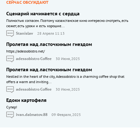
СЕЙЧАС ОБСУЖДАЮТ
Сценарий начинается с сердца
Полностью согласен. Поэтому казахстанское кино интересно смотреть, есть
сюжет, есть уроки и есть хорошие...
Stanislav
28 Апреля 11:13
Пролетая над ласточкиным гнездом
https://adessobistro.net/
adessobistro Coffee
30 Июня, 2025
Пролетая над ласточкиным гнездом
Nestled in the heart of the city, Adessobistro is a charming coffee shop that
offers a warm and inviting...
adessobistro Coffee
30 Июня, 2025
Едоки картофеля
Cупер!
ivan.dalmatov.88
09 Февраля, 2025