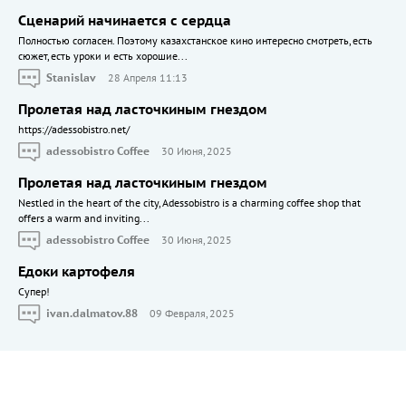
Сценарий начинается с сердца
Полностью согласен. Поэтому казахстанское кино интересно смотреть, есть
сюжет, есть уроки и есть хорошие...
Stanislav
28 Апреля 11:13
Пролетая над ласточкиным гнездом
https://adessobistro.net/
adessobistro Coffee
30 Июня, 2025
Пролетая над ласточкиным гнездом
Nestled in the heart of the city, Adessobistro is a charming coffee shop that
offers a warm and inviting...
adessobistro Coffee
30 Июня, 2025
Едоки картофеля
Cупер!
ivan.dalmatov.88
09 Февраля, 2025