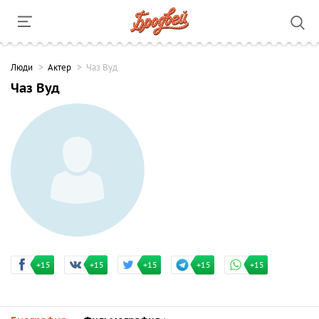
Люди
Актер
Чаз Вуд
Чаз Вуд
+15
+15
+15
+15
+15