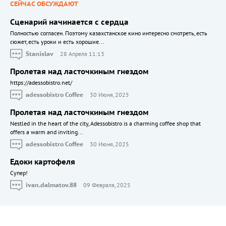
СЕЙЧАС ОБСУЖДАЮТ
Сценарий начинается с сердца
Полностью согласен. Поэтому казахстанское кино интересно смотреть, есть
сюжет, есть уроки и есть хорошие...
Stanislav
28 Апреля 11:13
Пролетая над ласточкиным гнездом
https://adessobistro.net/
adessobistro Coffee
30 Июня, 2025
Пролетая над ласточкиным гнездом
Nestled in the heart of the city, Adessobistro is a charming coffee shop that
offers a warm and inviting...
adessobistro Coffee
30 Июня, 2025
Едоки картофеля
Cупер!
ivan.dalmatov.88
09 Февраля, 2025