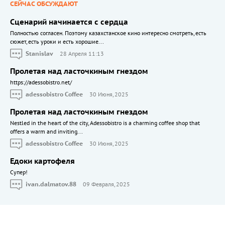
СЕЙЧАС ОБСУЖДАЮТ
Сценарий начинается с сердца
Полностью согласен. Поэтому казахстанское кино интересно смотреть, есть
сюжет, есть уроки и есть хорошие...
Stanislav
28 Апреля 11:13
Пролетая над ласточкиным гнездом
https://adessobistro.net/
adessobistro Coffee
30 Июня, 2025
Пролетая над ласточкиным гнездом
Nestled in the heart of the city, Adessobistro is a charming coffee shop that
offers a warm and inviting...
adessobistro Coffee
30 Июня, 2025
Едоки картофеля
Cупер!
ivan.dalmatov.88
09 Февраля, 2025