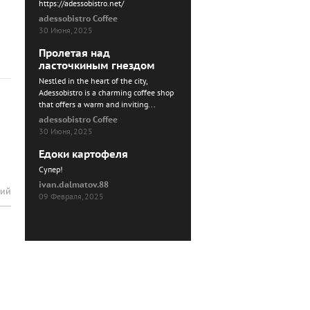
https://adessobistro.net/
adessobistro Coffee
30 Июня, 2025
Пролетая над
ласточкиным гнездом
Nestled in the heart of the city,
Adessobistro is a charming coffee shop
that offers a warm and inviting...
adessobistro Coffee
30 Июня, 2025
Едоки картофеля
Cупер!
ivan.dalmatov.88
рий
09 Февраля, 2025