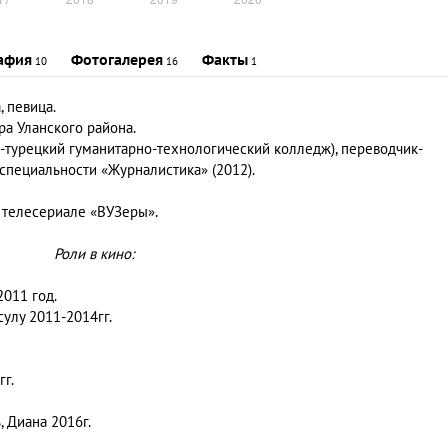
афия
Фотогалерея
Факты
10
16
1
, певица.
ора Уланского района.
-турецкий гуманитарно-технологический колледж), переводчик-
 специальности «Журналистика» (2012).
 телесериале «ВУЗеры».
Роли в кино:
2011 год.
сулу 2011-2014гг.
гг.
, Диана 2016г.