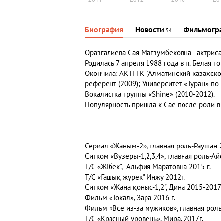
Биография
Новости
Фильмогр
54
Оразгалиева Сая Магзумбековна -
актриса
Родилась 7 апреля 1988 года в п. Белая г
Окончила: АКТГТК (Алматинский казахско
референт (2009); Университет «Туран» по
Вокалистка группы «Shine» (2010-2012).
Популярность пришла к Сае после роли в
Сериал «Жаным-2», главная роль-Раушан 
Ситком «Вузеры-1,2,3,4», главная роль-Ай
Т/С «Жібек", Альфия Маратовна 2015 г.
Т/С «Ғашық жүрек" Инжу 2012г.
Ситком «Жаңа қоныс-1,2", Дина 2015-2017
Фильм «Токал», Зара 2016 г.
Фильм «Все из-за мужиков», главная роль
Т/С «Красный уровень», Мира, 2017г.