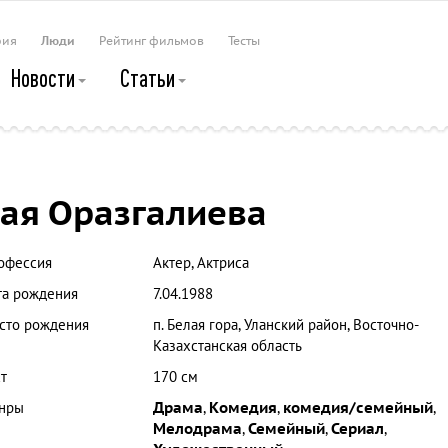
рия
Люди
Рейтинг фильмов
Тесты
Новости
Статьи
ая Оразгалиева
офессия
Актер, Актриса
та рождения
7.04.1988
сто рождения
п. Белая гора, Уланский район, Восточно-
Казахстанская область
т
170 см
нры
Драма
,
Комедия
,
комедия/семейный
,
Мелодрама
,
Семейный
,
Сериал
,