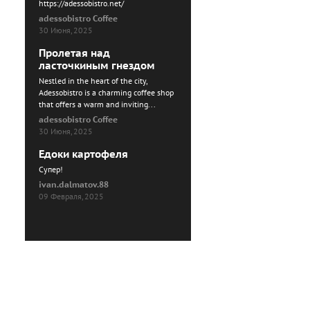
https://adessobistro.net/
adessobistro Coffee
30 Июня, 2025
Пролетая над
ласточкиным гнездом
Nestled in the heart of the city,
Adessobistro is a charming coffee shop
that offers a warm and inviting...
adessobistro Coffee
30 Июня, 2025
Едоки картофеля
Cупер!
ivan.dalmatov.88
09 Февраля, 2025