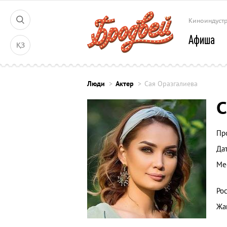
Киноиндуст
Афиша
ҚЗ
Люди
Актер
Сая Оразгалиева
С
Пр
Да
Ме
Рос
Жа