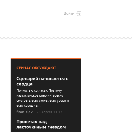
Войти
СЕЙЧАС ОБСУЖДАЮТ
Сценарий начинается с
сердца
Полностью согласен. Поэтому
казахстанское кино интересно
смотреть, есть сюжет, есть уроки и
есть хорошие...
Stanislav
28 Апреля 11:13
Пролетая над
ласточкиным гнездом