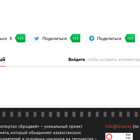
Поделиться
ться
0
Поделиться
+15
+15
+15
ый
Войдите
, чтобы оставить коммента
опортал «Бродвей» – уникальный проект
info@brod.kz
(по
нета, который объединяет казахстанских
одеятелей и основных цензоров их творчества –