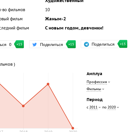
Художественный
л-во фильмов
10
рвый фильм
Жаным-2
следний фильм
С новым годом, девчонки!
Поделиться
ться
0
Поделиться
+15
+15
+15
ильмов )
Амплуа
Профессия
Фильмы
Период
с
по
2011
2020