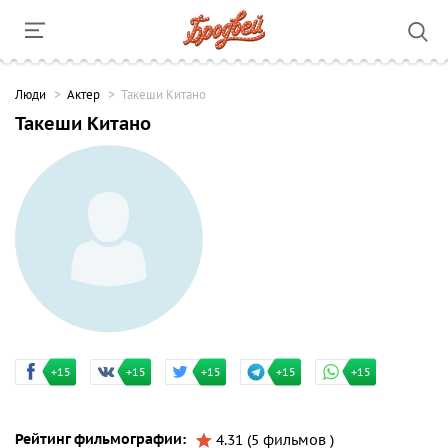
Люди
Актер
Такеши Китано
Такеши Китано
+15
+15
+15
+15
+15
Рейтинг фильмографии:
4.31 (5 фильмов )