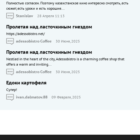
Полностью согласен. Поэтому казахстанское кино интересно смотреть, есть
сюжет, есть уроки и есть хорошие...
Stanislav
28 Апреля 11:13
Пролетая над ласточкиным гнездом
https://adessobistro.net/
adessobistro Coffee
30 Июня, 2025
Пролетая над ласточкиным гнездом
Nestled in the heart of the city, Adessobistro is a charming coffee shop that
offers a warm and inviting...
adessobistro Coffee
30 Июня, 2025
Едоки картофеля
Cупер!
ivan.dalmatov.88
09 Февраля, 2025