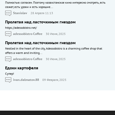
Полностью согласен. Поэтому казахстанское кино интересно смотреть, есть
сюжет, есть уроки и есть хорошие...
Stanislav
28 Апреля 11:13
Пролетая над ласточкиным гнездом
https://adessobistro.net/
adessobistro Coffee
30 Июня, 2025
Пролетая над ласточкиным гнездом
Nestled in the heart of the city, Adessobistro is a charming coffee shop that
offers a warm and inviting...
adessobistro Coffee
30 Июня, 2025
Едоки картофеля
Cупер!
ivan.dalmatov.88
09 Февраля, 2025