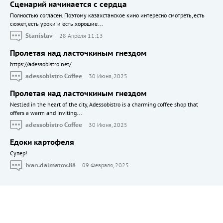
Сценарий начинается с сердца
Полностью согласен. Поэтому казахстанское кино интересно смотреть, есть
сюжет, есть уроки и есть хорошие...
Stanislav
28 Апреля 11:13
Пролетая над ласточкиным гнездом
https://adessobistro.net/
adessobistro Coffee
30 Июня, 2025
Пролетая над ласточкиным гнездом
Nestled in the heart of the city, Adessobistro is a charming coffee shop that
offers a warm and inviting...
adessobistro Coffee
30 Июня, 2025
Едоки картофеля
Cупер!
ivan.dalmatov.88
09 Февраля, 2025