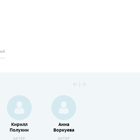
рий
Кирилл
Анна
Анастасия
Полухин
Воркуева
Мытражик
АКТЕР
АКТЕР
АКТЕР