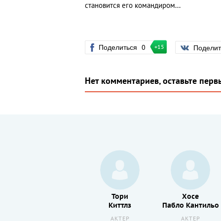
становится его командиром...
Поделиться
0
Подели
+15
Нет комментариев, оставьте перв
Анастасия
Тори
Хосе
Мытражик
Киттлз
Пабло Кантильо
АКТЕР
АКТЕР
АКТЕР