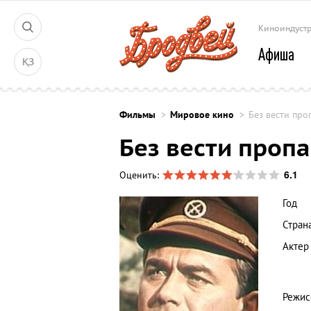
Киноиндуст
Афиша
ҚЗ
Фильмы
Мировое кино
Без вести пр
Без вести проп
6.1
Оценить:
Год
Стран
Актер
Режис