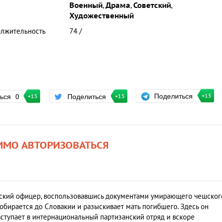
Военный
,
Драма
,
Советский
,
Художественный
лжительность
74 /
Поделиться
ться
0
Поделиться
+15
+15
+15
ИМО АВТОРИЗОВАТЬСЯ
етский офицер, воспользовавшись документами умирающего чешског
обирается до Словакии и разыскивает мать погибшего. Здесь он
ступает в интернациональный партизанский отряд и вскоре