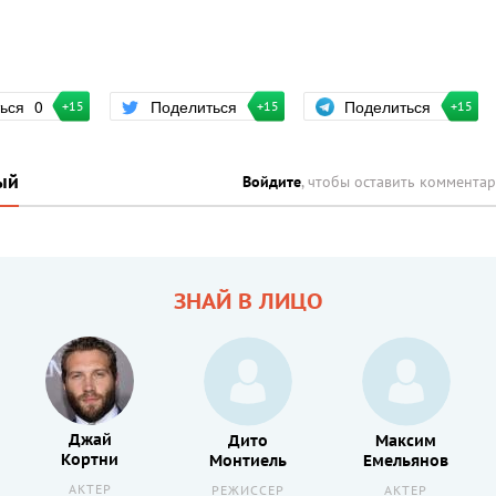
Поделиться
ться
0
Поделиться
+15
+15
+15
ый
Войдите
, чтобы оставить коммента
ЗНАЙ В ЛИЦО
Джай
Дито
Максим
Кортни
Монтиель
Емельянов
АКТЕР
РЕЖИССЕР
АКТЕР