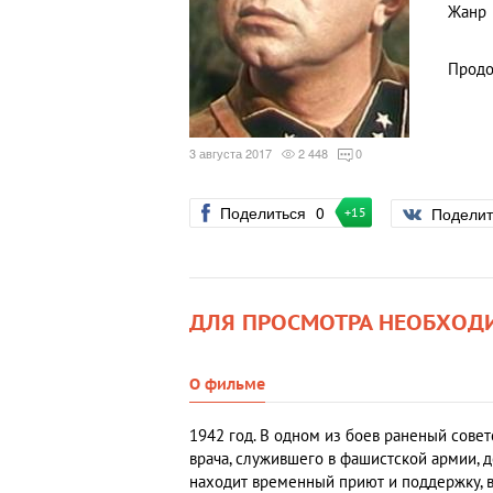
Жанр
Продо
3 августа 2017
2 448
0
Поделиться
0
Подели
+15
ДЛЯ ПРОСМОТРА НЕОБХОД
О фильме
1942 год. В одном из боев раненый сов
врача, служившего в фашистской армии, д
находит временный приют и поддержку, в