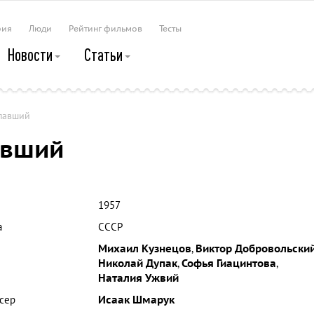
рия
Люди
Рейтинг фильмов
Тесты
Новости
Статьи
опавший
авший
1957
а
СССР
Михаил Кузнецов
,
Виктор Добровольски
Николай Дупак
,
Софья Гиацинтова
,
Наталия Ужвий
сер
Исаак Шмарук