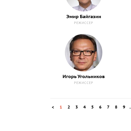
Эмир Байгазин
РЕЖИССЕР
Игорь Угольников
РЕЖИССЕР
<
1
2
3
4
5
6
7
8
9
.