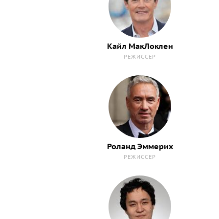
Кайл МакЛоклен
РЕЖИССЕР
Роланд Эммерих
РЕЖИССЕР