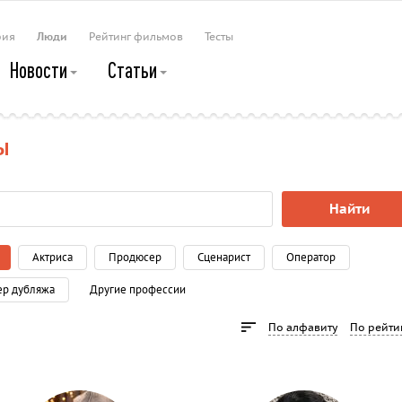
рия
Люди
Рейтинг фильмов
Тесты
Новости
Статьи
Ы
Найти
Актриса
Продюсер
Сценарист
Оператор
ер дубляжа
Другие профессии
По алфавиту
По рейти