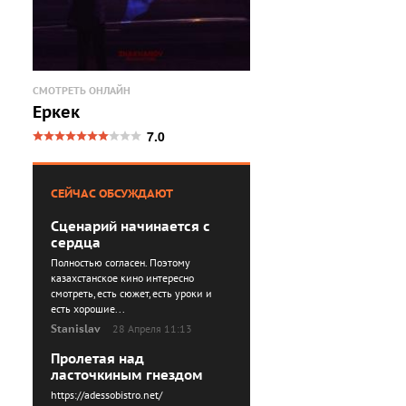
СМОТРЕТЬ ОНЛАЙН
Еркек
7.0
СЕЙЧАС ОБСУЖДАЮТ
Сценарий начинается с
сердца
Полностью согласен. Поэтому
казахстанское кино интересно
смотреть, есть сюжет, есть уроки и
есть хорошие...
Stanislav
28 Апреля 11:13
Пролетая над
ласточкиным гнездом
https://adessobistro.net/