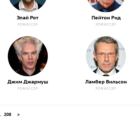
Элай Рот
Пейтон Рид
РЕЖИССЕР
РЕЖИССЕР
Джим Джармуш
Ламбер Вильсон
РЕЖИССЕР
РЕЖИССЕР
..
208
>