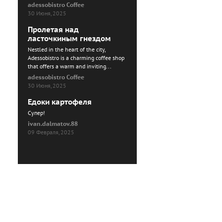
adessobistro Coffee
30 Июня, 2025
Пролетая над
ласточкиным гнездом
Nestled in the heart of the city,
Adessobistro is a charming coffee shop
that offers a warm and inviting...
adessobistro Coffee
30 Июня, 2025
Едоки картофеля
Cупер!
ivan.dalmatov.88
09 Февраля, 2025