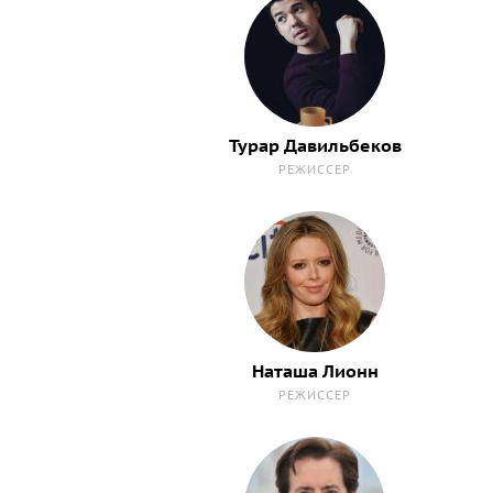
Турар Давильбеков
РЕЖИССЕР
Наташа Лионн
РЕЖИССЕР