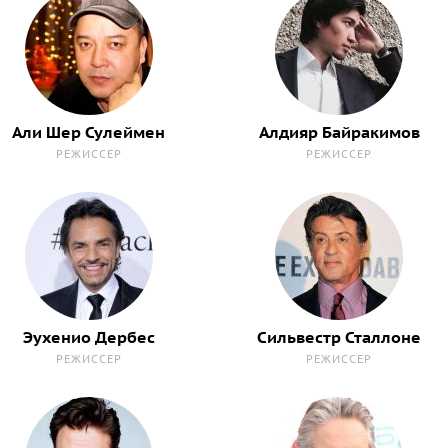
Али Шер Сулеймен
Алдияр Байракимов
РЕЖИССЕР
РЕЖИССЕР
Эухенио Дербес
Сильвестр Сталлоне
РЕЖИССЕР
РЕЖИССЕР