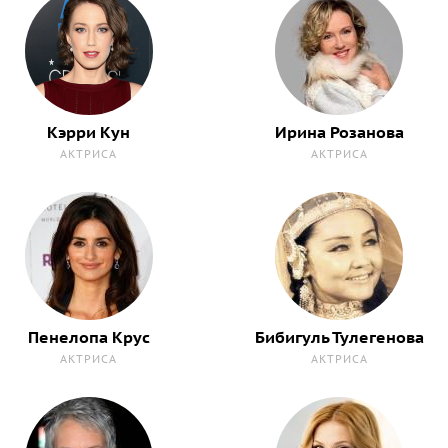
Кэрри Кун
Ирина Розанова
АКТРИСА
АКТРИСА
Пенелопа Крус
Бибигуль Тулегенова
АКТРИСА
АКТРИСА