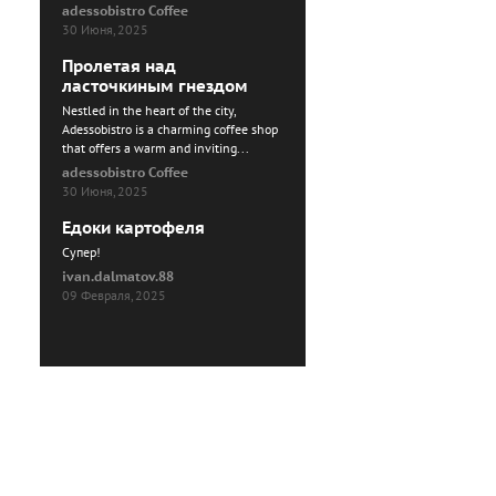
adessobistro Coffee
30 Июня, 2025
Пролетая над
ласточкиным гнездом
Nestled in the heart of the city,
Adessobistro is a charming coffee shop
that offers a warm and inviting...
adessobistro Coffee
30 Июня, 2025
Едоки картофеля
Cупер!
ivan.dalmatov.88
09 Февраля, 2025