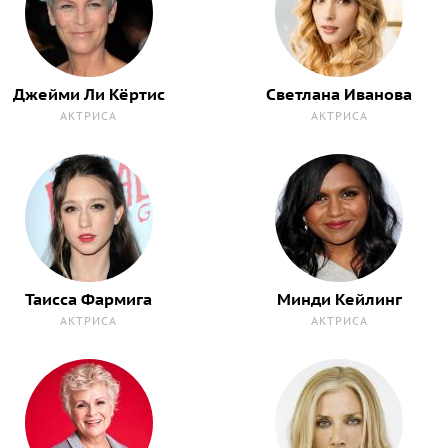
Джейми Ли Кёртис
Светлана Иванова
АКТРИСА
АКТРИСА
Таисса Фармига
Минди Кейлинг
АКТРИСА
АКТРИСА