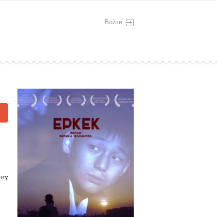
Войти
нгу