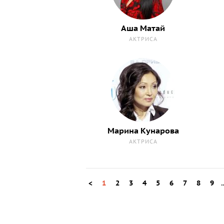
Аша Матай
АКТРИСА
Марина Кунарова
АКТРИСА
<
1
2
3
4
5
6
7
8
9
.