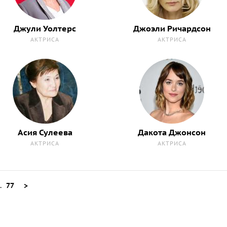
Джули Уолтерс
Джоэли Ричардсон
АКТРИСА
АКТРИСА
Асия Сулеева
Дакота Джонсон
АКТРИСА
АКТРИСА
..
77
>