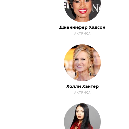
Дженнифер Хадсон
АКТРИСА
Холли Хантер
АКТРИСА