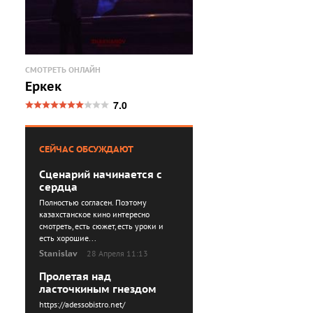
СМОТРЕТЬ ОНЛАЙН
Еркек
7.0
СЕЙЧАС ОБСУЖДАЮТ
Сценарий начинается с
сердца
Полностью согласен. Поэтому
казахстанское кино интересно
смотреть, есть сюжет, есть уроки и
есть хорошие...
Stanislav
28 Апреля 11:13
Пролетая над
ласточкиным гнездом
https://adessobistro.net/