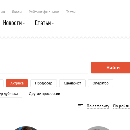
рия
Люди
Рейтинг фильмов
Тесты
Новости
Статьи
Найти
Актриса
Продюсер
Сценарист
Оператор
ер дубляжа
Другие профессии
По алфавиту
По рейти