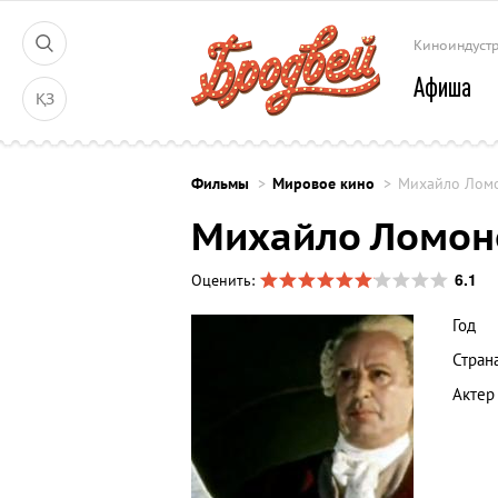
Киноиндуст
Афиша
ҚЗ
Фильмы
Мировое кино
Михайло Лом
Михайло Ломон
6.1
Оценить:
Год
Стран
Актер