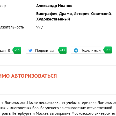
сер
Александр Иванов
Биография
,
Драма
,
История
,
Советский
,
Художественный
лжительность
99 /
Поделиться
ться
0
Поделиться
+15
+15
+15
ИМО АВТОРИЗОВАТЬСЯ
е Ломоносове. После нескольких лет учебы в Германии Ломоносо
рная и многолетняя борьба ученого за становление отечественной
тров в Петербурге и Москве, за открытие Московского университет