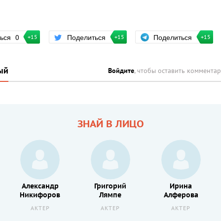
Поделиться
ться
0
Поделиться
+15
+15
+15
ый
Войдите
, чтобы оставить коммента
ЗНАЙ В ЛИЦО
Александр
Григорий
Ирина
Никифоров
Лямпе
Алферова
АКТЕР
АКТЕР
АКТЕР