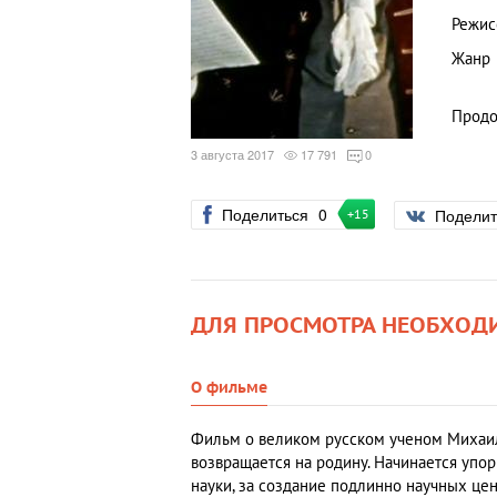
Режис
Жанр
Продо
3 августа 2017
17 791
0
Поделиться
0
Подели
+15
ДЛЯ ПРОСМОТРА НЕОБХОД
О фильме
Фильм о великом русском ученом Михаил
возвращается на родину. Начинается упо
науки, за создание подлинно научных цен