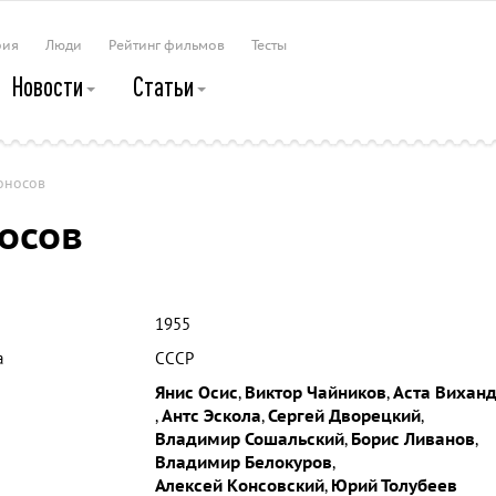
рия
Люди
Рейтинг фильмов
Тесты
Новости
Статьи
оносов
осов
1955
а
СССР
Янис Осис
,
Виктор Чайников
,
Аста Вихан
,
Антс Эскола
,
Сергей Дворецкий
,
Владимир Сошальский
,
Борис Ливанов
,
Владимир Белокуров
,
Алексей Консовский
,
Юрий Толубеев