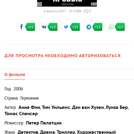
3 августа 2017
5 828
0
+15
+15
+15
+15
+15
ДЛЯ ПРОСМОТРА НЕОБХОДИМО АВТОРИЗОВАТЬСЯ
О фильме
Год
2006
Страна
Германия
Актер
Анна Фин
,
Тим Уильямс
,
Дэн ван Хузен
,
Луиза Бер
,
Томас Спенсер
Режиссер
Петер Палатцик
Жанр
Детектив
,
Драма
,
Триллер
,
Художественный