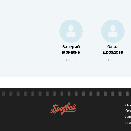
Лолита
Валерий
Ольга
Милявская
Гаркалин
Дроздова
АКТЕР
АКТЕР
АКТЕР
Кин
Каз
кин
зри