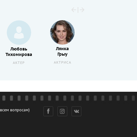
Лянка
Любовь
Лолита
Грыу
Тихомирова
Милявская
АКТРИСА
АКТЕР
АКТЕР
 всем вопросам)