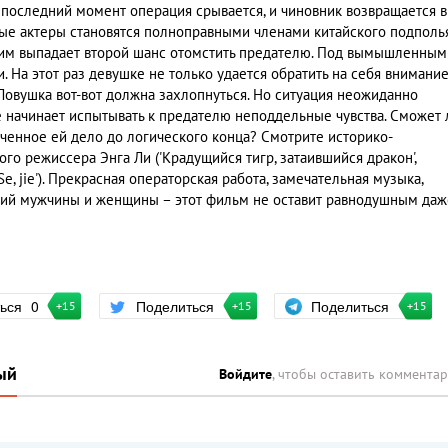
в последний момент операция срывается, и чиновник возвращается в
дые актеры становятся полноправными членами китайского подполья
им выпадает второй шанс отомстить предателю. Под вымышленным
 На этот раз девушке не только удается обратить на себя внимани
. Ловушка вот-вот должна захлопнуться. Но ситуация неожиданно
е начинает испытывать к предателю неподдельные чувства. Сможет 
ученное ей дело до логического конца? Смотрите историко-
о режиссера Энга Ли ('Крадущийся тигр, затаившийся дракон',
('Se, jie'). Прекрасная операторская работа, замечательная музыка,
ий мужчины и женщины – этот фильм не оставит равнодушным даж
Поделиться
ться
0
Поделиться
+15
+15
+15
ый
Войдите
, чтобы оставить коммента