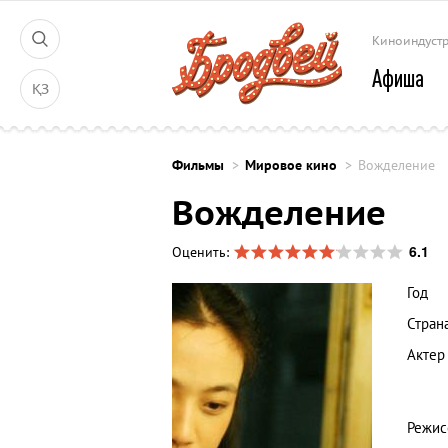
Киноиндуст
Афиша
ҚЗ
Фильмы
Мировое кино
Вожделение
Вожделение
6.1
Оценить:
Год
Стран
Актер
Режис