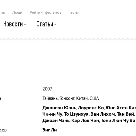
рия
Люди
Рейтинг фильмов
Тесты
Новости
Статьи
2007
а
Тайвань, Гонконг, Китай, США
Джонсон Юэнь
,
Лоуренс Ко
,
Юнг-Хсен Ка
Чи-ин Чу
,
То Цзунхуа
,
Ван Лихом
,
Тан Вэй
,
Джоан Чэнь
,
Кар Лок Чин
,
Тони Люн Чу Ва
сер
Энг Ли