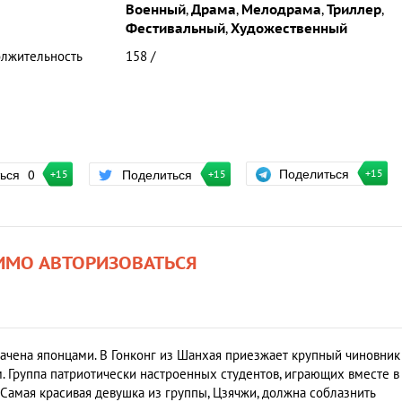
Военный
,
Драма
,
Мелодрама
,
Триллер
,
Фестивальный
,
Художественный
лжительность
158 /
Поделиться
ться
0
Поделиться
+15
+15
+15
ИМО АВТОРИЗОВАТЬСЯ
хвачена японцами. В Гонконг из Шанхая приезжает крупный чиновник
 Группа патриотически настроенных студентов, играющих вместе в
 Самая красивая девушка из группы, Цзячжи, должна соблазнить