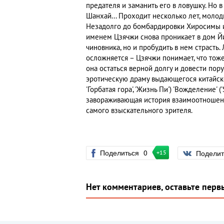
предателя и заманить его в ловушку. Но 
Шанхай... Проходит несколько лет, моло
Незадолго до бомбардировки Хиросимы 
именем Цзячжи снова проникает в дом Йи.
чиновника, но и пробудить в нем страсть
осложняется – Цзячжи понимает, что тож
она остаться верной долгу и довести пор
эротическую драму выдающегося китайског
'Горбатая гора', 'Жизнь Пи') 'Вожделение' 
завораживающая история взаимоотношен
самого взыскательного зрителя.
Поделиться
0
Подели
+15
Нет комментариев, оставьте перв