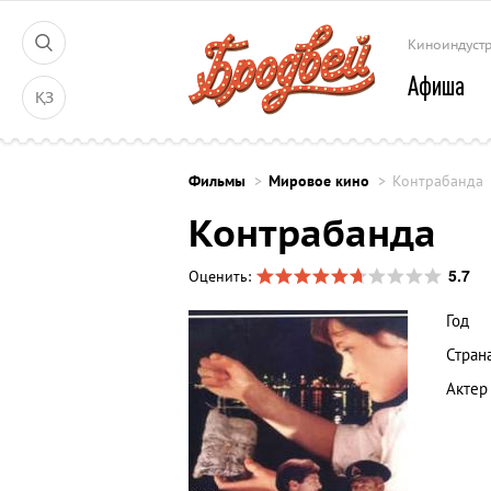
Киноиндуст
Афиша
ҚЗ
Фильмы
Мировое кино
Контрабанда
Контрабанда
5.7
Оценить:
Год
Стран
Актер