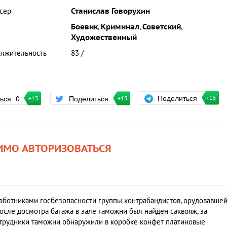
сер
Станислав Говорухин
Боевик
,
Криминал
,
Советский
,
Художественный
лжительность
83 /
Поделиться
ться
0
Поделиться
+15
+15
+15
ИМО АВТОРИЗОВАТЬСЯ
ботниками госбезопасности группы контрабандистов, орудовавше
осле досмотра багажа в зале таможни был найден саквояж, за
отрудники таможни обнаружили в коробке конфет платиновые