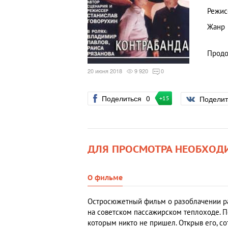
Режис
Жанр
Продо
20 июня 2018
9 920
0
Поделиться
0
Подели
+15
ДЛЯ ПРОСМОТРА НЕОБХОД
О фильме
Остросюжетный фильм о разоблачении ра
на советском пассажирском теплоходе. П
которым никто не пришел. Открыв его, с