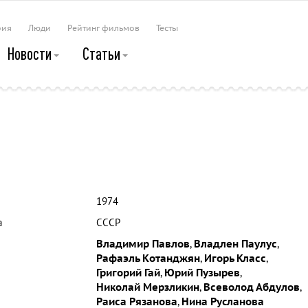
рия
Люди
Рейтинг фильмов
Тесты
Новости
Статьи
1974
а
СССР
Владимир Павлов
,
Владлен Паулус
,
Рафаэль Котанджян
,
Игорь Класс
,
Григорий Гай
,
Юрий Пузырев
,
Николай Мерзликин
,
Всеволод Абдулов
,
Раиса Рязанова
,
Нина Русланова