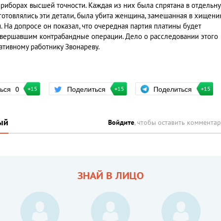
приборах высшей точности. Каждая из них была спрятана в отдельн
готовлялись эти детали, была убита женщина, замешанная в хищения
. На допросе он показал, что очередная партия платины будет
овершавшим контрабандные операции. Дело о расследовании этого
тивному работнику Звонареву.
Поделиться
ться
0
Поделиться
+15
+15
+15
ый
Войдите
, чтобы оставить коммента
ЗНАЙ В ЛИЦО