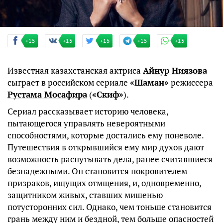
+15
+15
+15
+15
+15
Известная казахстанская актриса
Айнур Ниязова
сыграет в российском сериале
«Шаман»
режиссера
Рустама Мосафира
(
«Скиф»
).
Сериал рассказывает историю человека,
пытающегося управлять невероятными
способностями, которые достались ему поневоле.
Путешествия в открывшийся ему мир духов дают
возможность распутывать дела, ранее считавшиеся
безнадежными. Он становится покровителем
призраков, ищущих отмщения, и, одновременно,
защитником живых, ставших мишенью
потусторонних сил. Однако, чем тоньше становится
грань между ним и бездной, тем больше опасностей