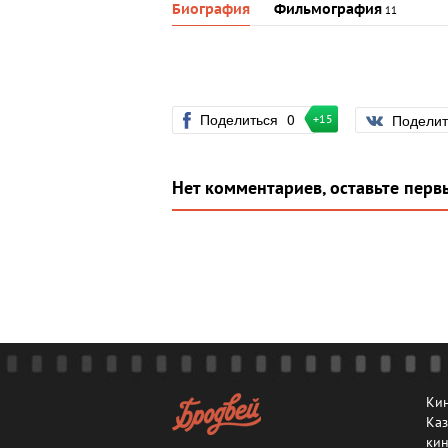
Биография
Фильмография
11
Поделиться
0
Подели
+15
Нет комментариев, оставьте перв
Кин
Каз
кин