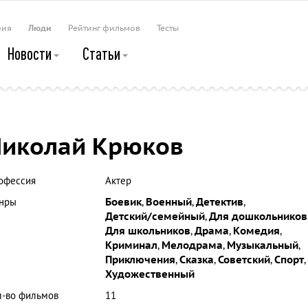
рия
Люди
Рейтинг фильмов
Тесты
Новости
Статьи
иколай Крюков
офессия
Актер
нры
Боевик
,
Военный
,
Детектив
,
Детский/семейный
,
Для дошкольников
Для школьников
,
Драма
,
Комедия
,
Криминал
,
Мелодрама
,
Музыкальный
,
Приключения
,
Сказка
,
Советский
,
Спорт
,
Художественный
л-во фильмов
11