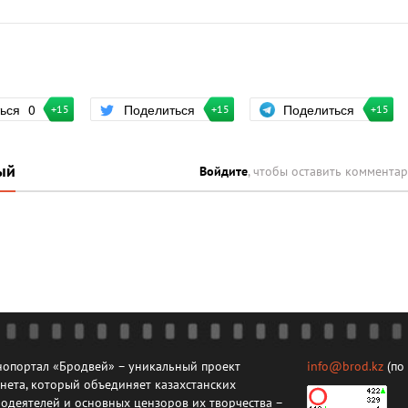
Поделиться
ться
0
Поделиться
+15
+15
+15
ый
Войдите
, чтобы оставить коммента
опортал «Бродвей» – уникальный проект
info@brod.kz
(по
нета, который объединяет казахстанских
одеятелей и основных цензоров их творчества –