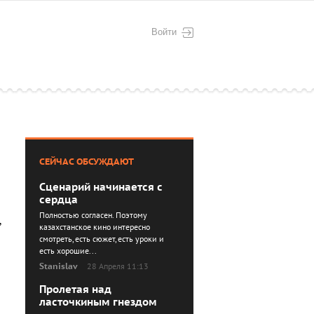
Войти
СЕЙЧАС ОБСУЖДАЮТ
Сценарий начинается с
сердца
Полностью согласен. Поэтому
,
казахстанское кино интересно
смотреть, есть сюжет, есть уроки и
есть хорошие...
Stanislav
28 Апреля 11:13
Пролетая над
ласточкиным гнездом