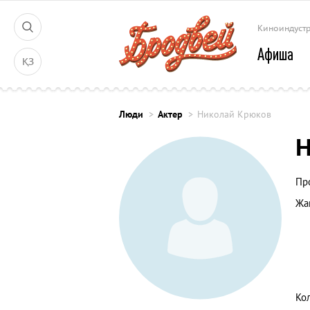
Киноиндуст
Афиша
ҚЗ
Люди
Актер
Николай Крюков
Н
Пр
Жа
Ко