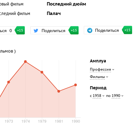
рвый фильм
Последний дюйм
следний фильм
Палач
Поделиться
ться
0
Поделиться
+15
+15
+15
ильмов )
Амплуа
Профессия
Фильмы
Период
с
по
1958
1990