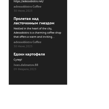
https://adessobistro.net/
adessobistro Coffee
30 Июня, 2025
Пролетая над
ласточкиным гнездом
Nestled in the heart of the city,
Adessobistro is a charming coffee shop
that offers a warm and inviting...
adessobistro Coffee
30 Июня, 2025
Едоки картофеля
Cупер!
ivan.dalmatov.88
09 Февраля, 2025