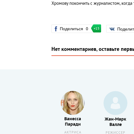
Хромову покончить с журналистом, когда т
Поделиться
0
Подели
+15
Нет комментариев, оставьте перв
Ванесса
Мишель
Жан-Марк
Паради
ер
Дюмон
Валле
АКТРИСА
АКТЕР
РЕЖИССЕР