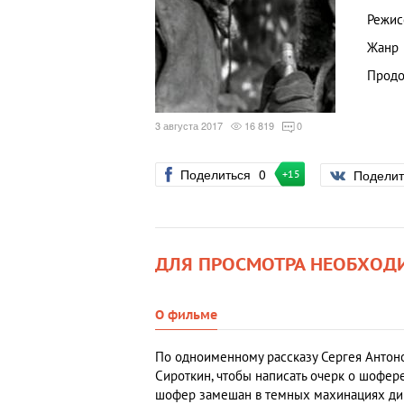
Режис
Жанр
Продо
3 августа 2017
16 819
0
Поделиться
0
Подели
+15
ДЛЯ ПРОСМОТРА НЕОБХОД
О фильме
По одноименному рассказу Сергея Антон
Сироткин, чтобы написать очерк о шофер
шофер замешан в темных махинациях дир