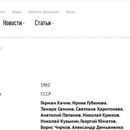
рия
Люди
Рейтинг фильмов
Тесты
Новости
Статьи
йс
1962
а
СССР
Герман Качин
,
Ирина Губанова
,
Тамара Семина
,
Светлана Харитонова
,
Анатолий Папанов
,
Николай Крюков
,
Николай Кузьмин
,
Георгий Юматов
,
Борис Чирков
,
Александр Демьяненко