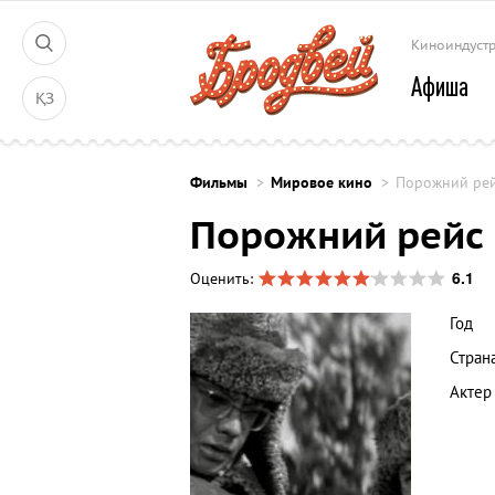
Киноиндуст
Афиша
ҚЗ
Фильмы
Мировое кино
Порожний ре
Порожний рейс
6.1
Оценить:
Год
Стран
Актер