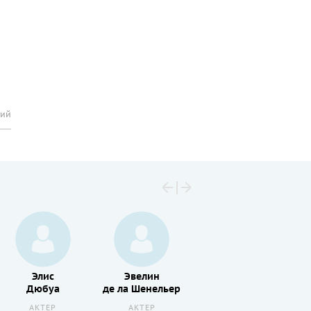
рий
Элис
Эвелин
Мишель
Дюбуа
де ла Шенельер
Дюмон
АКТЕР
АКТЕР
АКТЕР