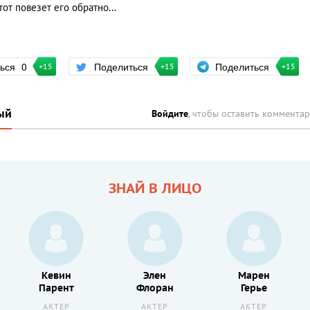
от повезет его обратно...
Поделиться
ться
0
Поделиться
+15
+15
+15
ый
Войдите
, чтобы оставить коммента
ЗНАЙ В ЛИЦО
Кевин
Элен
Марен
Парент
Флоран
Герье
АКТЕР
АКТЕР
АКТЕР