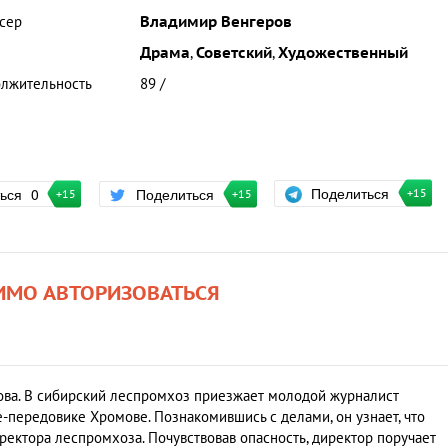
сер
Владимир Венгеров
Драма
,
Советский
,
Художественный
лжительность
89 /
Поделиться
ться
0
Поделиться
+15
+15
+15
ИМО АВТОРИЗОВАТЬСЯ
ова. В сибирский леспромхоз приезжает молодой журналист
е-передовике Хромове. Познакомившись с делами, он узнает, что
ектора леспромхоза. Почувствовав опасность, директор поручает