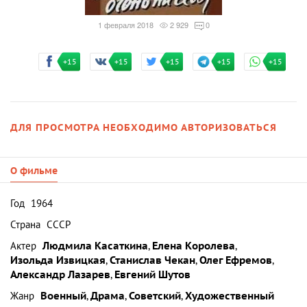
1 февраля 2018
2 929
0
+15
+15
+15
+15
+15
ДЛЯ ПРОСМОТРА НЕОБХОДИМО АВТОРИЗОВАТЬСЯ
О фильме
Год
1964
Страна
СССР
Актер
Людмила Касаткина
,
Елена Королева
,
Изольда Извицкая
,
Станислав Чекан
,
Олег Ефремов
,
Александр Лазарев
,
Евгений Шутов
Жанр
Военный
,
Драма
,
Советский
,
Художественный