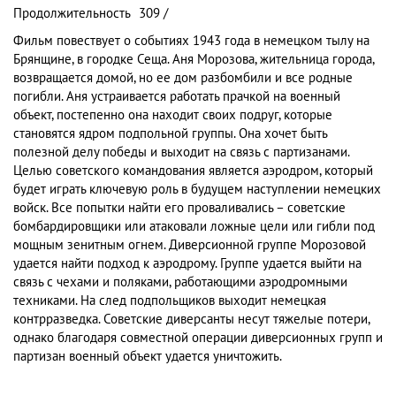
Продолжительность
309 /
Фильм повествует о событиях 1943 года в немецком тылу на
Брянщине, в городке Сеща. Аня Морозова, жительница города,
возвращается домой, но ее дом разбомбили и все родные
погибли. Аня устраивается работать прачкой на военный
объект, постепенно она находит своих подруг, которые
становятся ядром подпольной группы. Она хочет быть
полезной делу победы и выходит на связь с партизанами.
Целью советского командования является аэродром, который
будет играть ключевую роль в будущем наступлении немецких
войск. Все попытки найти его проваливались – советские
бомбардировщики или атаковали ложные цели или гибли под
мощным зенитным огнем. Диверсионной группе Морозовой
удается найти подход к аэродрому. Группе удается выйти на
связь с чехами и поляками, работающими аэродромными
техниками. На след подпольщиков выходит немецкая
контрразведка. Советские диверсанты несут тяжелые потери,
однако благодаря совместной операции диверсионных групп и
партизан военный объект удается уничтожить.