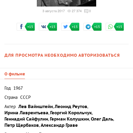
3 августа 2017
27 374
0
+15
+15
+15
+15
+15
ДЛЯ ПРОСМОТРА НЕОБХОДИМО АВТОРИЗОВАТЬСЯ
О фильме
Год
1967
Страна
СССР
Актер
Лев Вайнштейн
,
Леонид Реутов
,
Ирина Лаврентьева
,
Георгий Корольчук
,
Геннадий Сайфулин
,
Герман Колушкин
,
Олег Даль
,
Петр Щербаков
,
Александр Граве