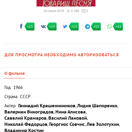
20 июня 2018
2 186
0
+15
+15
+15
+15
+15
ДЛЯ ПРОСМОТРА НЕОБХОДИМО АВТОРИЗОВАТЬСЯ
О фильме
Год
1966
Страна
СССР
Актер
Геннадий Крашенинников
,
Лидия Шапоренко
,
Валериан Виноградов
,
Нина Алисова
,
Савелий Крамаров
,
Василий Лановой
,
Николай Федорцов
,
Георгиос Совчис
,
Лев Золотухин
,
Владимир Костин