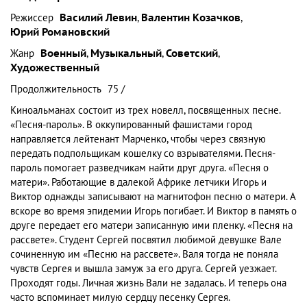
Режиссер
Василий Левин
,
Валентин Козачков
,
Юрий Романовский
Жанр
Военный
,
Музыкальный
,
Советский
,
Художественный
Продолжительность
75 /
Киноальманах состоит из трех новелл, посвященных песне.
«Песня-пароль». В оккупированный фашистами город
направляется лейтенант Марченко, чтобы через связную
передать подпольщикам кошелку со взрывателями. Песня-
пароль помогает разведчикам найти друг друга. «Песня о
матери». Работающие в далекой Африке летчики Игорь и
Виктор однажды записывают на магнитофон песню о матери. А
вскоре во время эпидемии Игорь погибает. И Виктор в память о
друге передает его матери записанную ими пленку. «Песня на
рассвете». Студент Сергей посвятил любимой девушке Вале
сочиненную им «Песню на рассвете». Валя тогда не поняла
чувств Сергея и вышла замуж за его друга. Сергей уезжает.
Проходят годы. Личная жизнь Вали не задалась. И теперь она
часто вспоминает милую сердцу песенку Сергея.