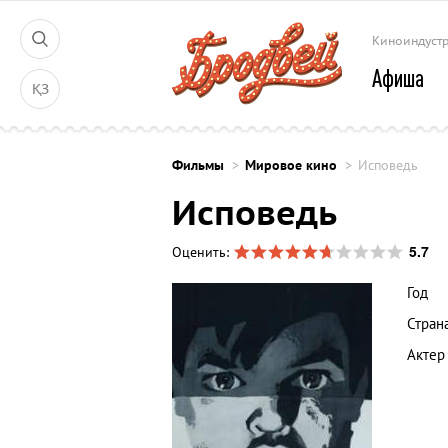
Киноиндуст
Афиша
ҚЗ
Фильмы
Мировое кино
Исповедь
Исповедь
5.7
Оценить:
Год
Стран
Актер