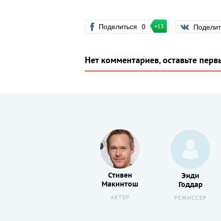
Поделиться
0
Подели
+15
Нет комментариев, оставьте перв
Стивен
Александр
Энди
Макинтош
Кириенко
Годдар
АКТЕР
РЕЖИССЕР
РЕЖИССЕР