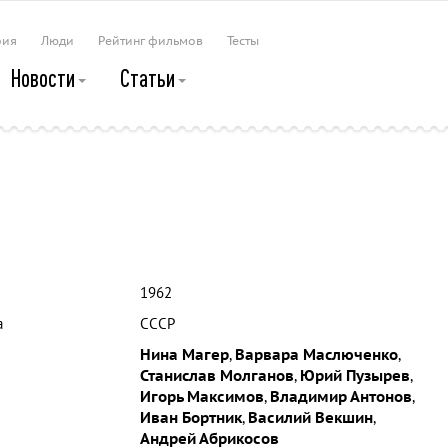
рия
Люди
Рейтинг фильмов
Тесты
Новости
Статьи
1962
а
СССР
Нина Магер
,
Варвара Маслюченко
,
Станислав Молганов
,
Юрий Пузырев
,
Игорь Максимов
,
Владимир Антонов
,
Иван Бортник
,
Василий Векшин
,
Андрей Абрикосов