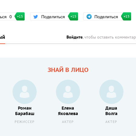
Поделиться
ться
0
Поделиться
+15
+15
+15
ый
Войдите
, чтобы оставить коммента
ЗНАЙ В ЛИЦО
Роман
Елена
Даша
Барабаш
Яковлева
Волга
РЕЖИССЕР
АКТЕР
АКТЕР