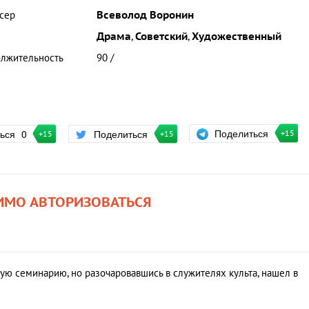
сер
Всеволод Воронин
Драма
,
Советский
,
Художественный
лжительность
90 /
Поделиться
ться
0
Поделиться
+15
+15
+15
ИМО АВТОРИЗОВАТЬСЯ
ую семинарию, но разочаровавшись в служителях культа, нашел в