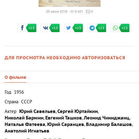
20 июня 2018
8 421
0
+15
+15
+15
+15
+15
ДЛЯ ПРОСМОТРА НЕОБХОДИМО АВТОРИЗОВАТЬСЯ
О фильме
Год
1956
Страна
СССР
Актер
Юрий Савельев
,
Сергей Юртайкин
,
Николай Бармин
,
Евгений Ташков
,
Леонид Чиниджанц
,
Наталья Фатеева
,
Юрий Саранцев
,
Владимир Балашов
,
Анатолий Игнатьев