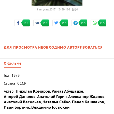
3 августа 2017
39 166
0
+15
+15
+15
+15
+15
ДЛЯ ПРОСМОТРА НЕОБХОДИМО АВТОРИЗОВАТЬСЯ
О фильме
Год
1979
Страна
СССР
Актер
Николай Комаров
,
Рамаз Абушадзе
,
Андрей Данилов
,
Анатолий Горин
,
Александр Жданов
,
Анатолий Васильев
,
Наталья Сайко
,
Павел Кашлаков
,
Иван Бортник
,
Владимир Гостюхин