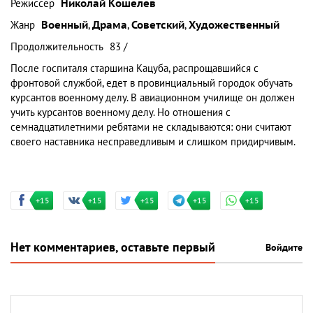
Режиссер
Николай Кошелев
Жанр
Военный
,
Драма
,
Советский
,
Художественный
Продолжительность
83 /
После госпиталя старшина Кацуба, распрощавшийся с
фронтовой службой, едет в провинциальный городок обучать
курсантов военному делу. В авиационном училище он должен
учить курсантов военному делу. Но отношения с
семнадцатилетними ребятами не складываются: они считают
своего наставника несправедливым и слишком придирчивым.
+15
+15
+15
+15
+15
Нет комментариев, оставьте первый
Войдите