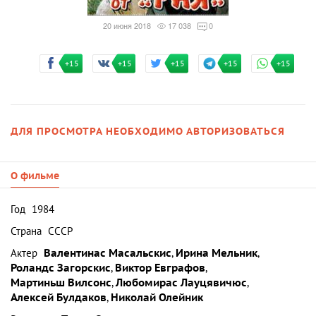
20 июня 2018
17 038
0
+15
+15
+15
+15
+15
ДЛЯ ПРОСМОТРА НЕОБХОДИМО АВТОРИЗОВАТЬСЯ
О фильме
Год
1984
Страна
СССР
Актер
Валентинас Масальскис
,
Ирина Мельник
,
Роландс Загорскис
,
Виктор Евграфов
,
Мартиньш Вилсонс
,
Любомирас Лауцявичюс
,
Алексей Булдаков
,
Николай Олейник