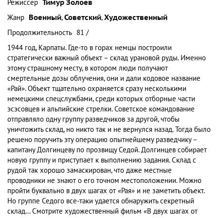
Режиссер
Тимур Золоев
Жанр
Военный
,
Советский
,
Художественный
Продолжительность
81 /
1944 год, Карпаты. Где-то в горах немцы построили
стратегически важный объект – склад урановой руды. Именно
этому страшному месту, в котором люди получают
смертельные дозы облучения, они и дали кодовое название
«Рай». Объект тщательно охраняется сразу несколькими
немецкими спецслужбами, среди которых отборные части
эсэсовцев и альпийские стрелки. Советское командование
отправляло одну группу разведчиков за другой, чтобы
уничтожить склад, но никто так и не вернулся назад. Тогда было
решено поручить эту операцию опытнейшему разведчику –
капитану Долгинцеву по прозвищу Седой. Долгинцев собирает
новую группу и приступает к выполнению задания. Склад с
рудой так хорошо замаскирован, что даже местные
проводники не знают о его точном местоположении. Можно
пройти буквально в двух шагах от «Рая» и не заметить объект.
Но группе Седого все-таки удается обнаружить секретный
склад… Смотрите художественный фильм «В двух шагах от