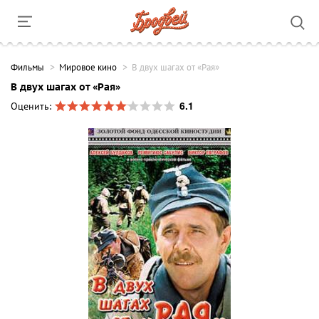
Фильмы
Мировое кино
В двух шагах от «Рая»
В двух шагах от «Рая»
6.1
Оценить: