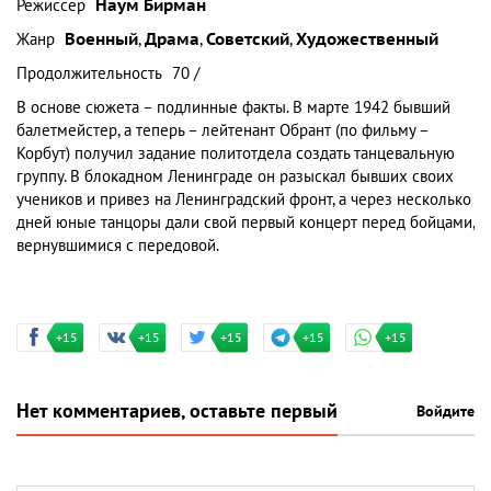
Режиссер
Наум Бирман
Жанр
Военный
,
Драма
,
Советский
,
Художественный
Продолжительность
70 /
В основе сюжета – подлинные факты. В марте 1942 бывший
балетмейстер, а теперь – лейтенант Обрант (по фильму –
Корбут) получил задание политотдела создать танцевальную
группу. В блокадном Ленинграде он разыскал бывших своих
учеников и привез на Ленинградский фронт, а через несколько
дней юные танцоры дали свой первый концерт перед бойцами,
вернувшимися с передовой.
+15
+15
+15
+15
+15
Нет комментариев, оставьте первый
Войдите