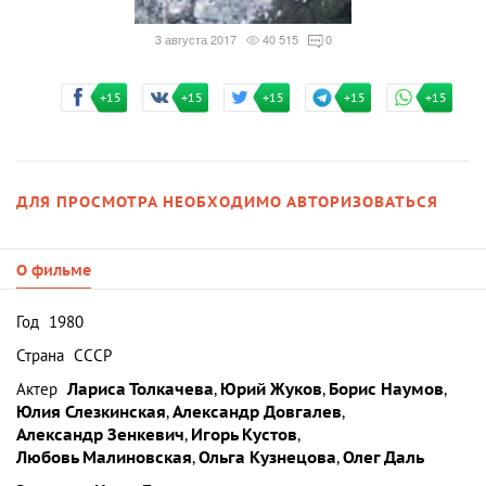
3 августа 2017
40 515
0
+15
+15
+15
+15
+15
ДЛЯ ПРОСМОТРА НЕОБХОДИМО АВТОРИЗОВАТЬСЯ
О фильме
Год
1980
Страна
СССР
Актер
Лариса Толкачева
,
Юрий Жуков
,
Борис Наумов
,
Юлия Слезкинская
,
Александр Довгалев
,
Александр Зенкевич
,
Игорь Кустов
,
Любовь Малиновская
,
Ольга Кузнецова
,
Олег Даль