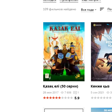
109 фильмов найдено
По
Все года
Қазақ елі (50 серии)
Кенже қыз
28 июн 2017
7 606
1
5 сен 2021
3
5.9