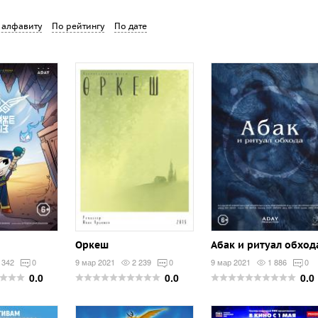
 алфавиту
По рейтингу
По дате
Оркеш
Абак и ритуал обход
 342
0
9 мар 2021
2 239
0
9 мар 2021
1 886
0
0.0
0.0
0.0