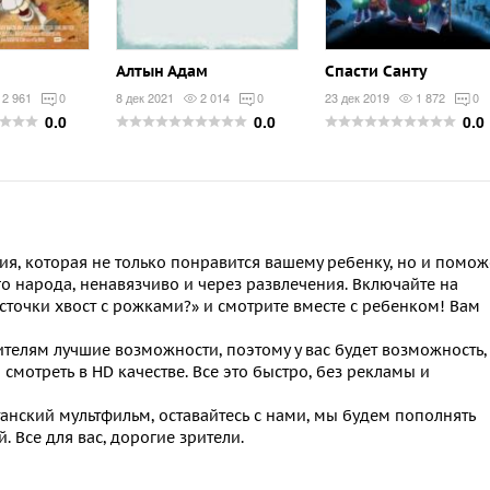
Алтын Адам
Спасти Санту
2 961
0
8 дек 2021
2 014
0
23 дек 2019
1 872
0
0.0
0.0
0.0
ия, которая не только понравится вашему ребенку, но и помож
ого народа, ненавязчиво и через развлечения. Включайте на
сточки хвост с рожками?» и смотрите вместе с ребенком! Вам
телям лучшие возможности, поэтому у вас будет возможность,
м
смотреть в HD качестве.
Все это быстро, без рекламы и
танский мультфильм
, оставайтесь с нами, мы будем пополнять
. Все для вас, дорогие зрители.