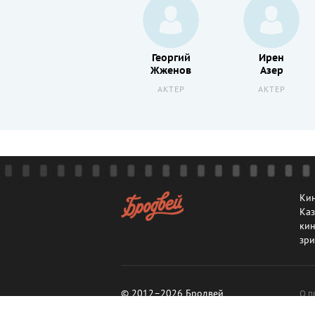
Михаил
Георгий
Ирен
Ножкин
Жженов
Азер
АКТЕР
АКТЕР
АКТЕР
Кин
Каз
кин
зри
© 2012–2026 Бродвей
О п