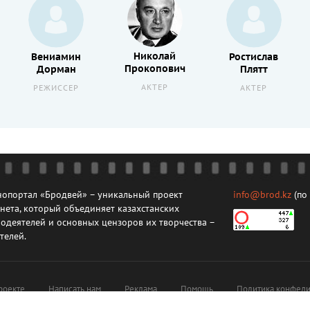
Николай
Вениамин
Ростислав
Прокопович
Дорман
Плятт
АКТЕР
РЕЖИССЕР
АКТЕР
опортал «Бродвей» – уникальный проект
info@brod.kz
(по
нета, который объединяет казахстанских
одеятелей и основных цензоров их творчества –
телей.
роекте
Написать нам
Реклама
Помощь
Политика конфеди