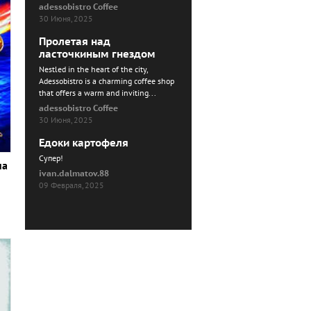
adessobistro Coffee
30 Июня, 2025
Пролетая над
ласточкиным гнездом
Nestled in the heart of the city,
Adessobistro is a charming coffee shop
that offers a warm and inviting...
adessobistro Coffee
30 Июня, 2025
Едоки картофеля
Cупер!
на
ivan.dalmatov.88
09 Февраля, 2025