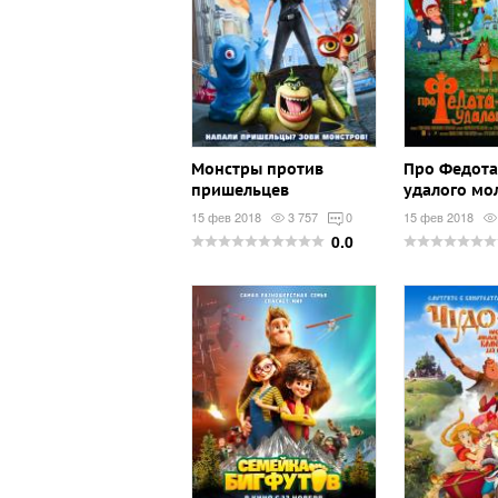
Монстры против
Про Федота
пришельцев
удалого мо
15 фев 2018
3 757
0
15 фев 2018
0.0