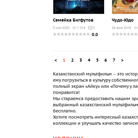
Семейка Бигфутов
Чудо-Юдо
5 ноя 2020
1 314
0
26 фев 2018
0.0
<
1
2
3
4
5
6
7
>
Казахстанский мультфильм
– это истор
ему погрузиться в культуру собственн
полный экран «Айку» или «Почему у ла
понравится!
Мы стараемся предоставить нашим зри
выбранный
казахстанский мультфиль
бесплатно.
Хотите посмотреть
интересный
казахс
коллекции и улучшать качество записей