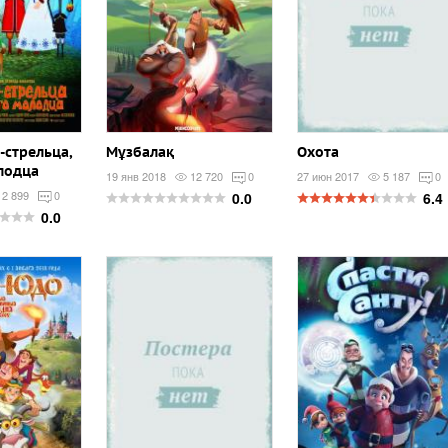
-стрельца,
Мұзбалақ
Охота
лодца
19 янв 2018
12 720
0
27 июн 2017
5 187
0
2 899
0
0.0
6.4
0.0