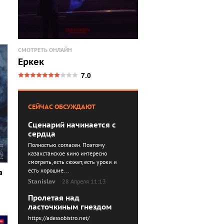
СМОТРЕТЬ ОНЛАЙН
Еркек
7.0
СЕЙЧАС ОБСУЖДАЮТ
Сценарий начинается с
сердца
Полностью согласен. Поэтому
казахстанское кино интересно
смотреть, есть сюжет, есть уроки и
есть хорошие...
а
Stanislav
28 Апреля 11:13
Пролетая над
ласточкиным гнездом
https://adessobistro.net/