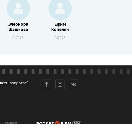
Элеонора
Ефим
Михаил
Шашкова
Копелян
Ножкин
АКТЕР
АКТЕР
АКТЕР
 всем вопросам)
циальности