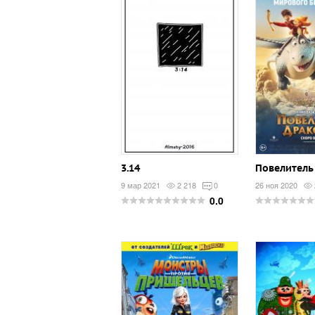
3.14
Повелитель
9 мар 2021
2 218
0
26 ноя 2020
0.0