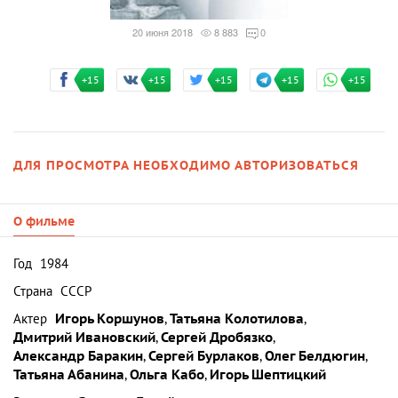
20 июня 2018
8 883
0
+15
+15
+15
+15
+15
ДЛЯ ПРОСМОТРА НЕОБХОДИМО АВТОРИЗОВАТЬСЯ
О фильме
Год
1984
Страна
СССР
Актер
Игорь Коршунов
,
Татьяна Колотилова
,
Дмитрий Ивановский
,
Сергей Дробязко
,
Александр Баракин
,
Сергей Бурлаков
,
Олег Белдюгин
,
Татьяна Абанина
,
Ольга Кабо
,
Игорь Шептицкий