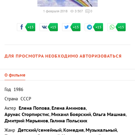
1 февраля 2018
3 507
0
+15
+15
+15
+15
+15
ДЛЯ ПРОСМОТРА НЕОБХОДИМО АВТОРИЗОВАТЬСЯ
О фильме
Год
1986
Страна
СССР
Актер
Елена Попова
,
Елена Аминова
,
Арунас Сторпирстис
,
Михаил Боярский
,
Ольга Машная
,
Дмитрий Марьянов
,
Галина Польских
Жанр
Детский/семейный
,
Комедия
,
Музыкальный
,