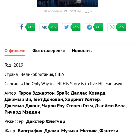
26 апреля 2019
9 926
0
+15
+15
+15
+15
+15
О фильме
Фотогалерея
Новости
10
2
Год
2019
Страна
Великобритания, США
Слоган
«The Only Way to Tell His Story is to live His Fantasy»
Актер
Тэрон Эджертон
,
Брайс Даллас Ховард
,
Джимми Ви
,
Тейт Донован
,
Харриет Уолтер
,
Джемма Джонс
,
Чарли Роу
,
Стивен Грэм
,
Джейми Белл
,
Ричард Мэдден
Режиссер
Декстер Флетчер
Жанр
Биография
,
Драма
,
Музыка
,
Мюзикл
,
Фэнтези