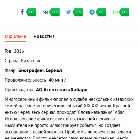
+15
+15
+15
+15
+15
О фильме
Новости
3
Год
2016
Страна
Казахстан
Жанр
Биография
,
Сериал
Продолжительность
40 мин /
Производство
АО Агентство «Хабар»
Многосерийный фильм-эпопея о судьбе нескольких казахских
семей на фоне исторических событий ХІХ-ХХІ веков. Красной
нитью через весь сериал проходят "Слова назидания" Абая.
Использование философских высказываний великого
мыслителя не просто иллюстрирует события, но создает
ассоциации с нашей жизнью. Проблемы человечества веками
не меняются. Просто меняется само время, экстерьер, место.