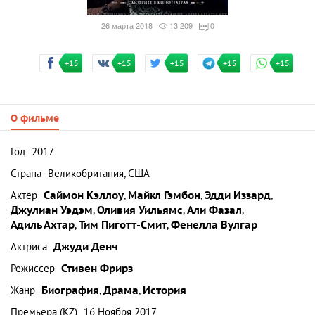
26 марта 2018
13 209
0
+15
+15
+15
+15
+15
О фильме
Год
2017
Страна
Великобритания, США
Актер
Саймон Кэллоу
,
Майкл Гэмбон
,
Эдди Иззард
,
Джулиан Уэдэм
,
Оливия Уильямс
,
Али Фазал
,
Адиль Ахтар
,
Тим Пиготт-Смит
,
Фенелла Вулгар
Актриса
Джуди Денч
Режиссер
Стивен Фрирз
Жанр
Биография
,
Драма
,
История
Премьера (KZ)
16 Ноября 2017