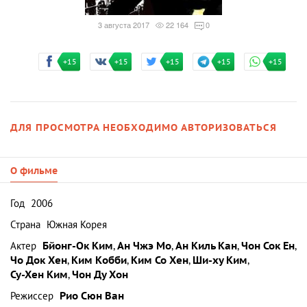
3 августа 2017
22 164
0
+15
+15
+15
+15
+15
ДЛЯ ПРОСМОТРА НЕОБХОДИМО АВТОРИЗОВАТЬСЯ
О фильме
Год
2006
Страна
Южная Корея
Актер
Бйонг-Ок Ким
,
Ан Чжэ Мо
,
Ан Киль Кан
,
Чон Сок Ен
,
Чо Док Хен
,
Ким Кобби
,
Ким Со Хен
,
Ши-ху Ким
,
Су-Хен Ким
,
Чон Ду Хон
Режиссер
Рио Сюн Ван