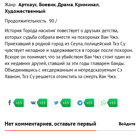
Жанр
Артхаус
,
Боевик
,
Драма
,
Криминал
,
Художественный
Продолжительность
90 /
История 'Города насилия' повествует о друзьях детства,
которых судьба собрала вместе на похоронах Ван Чжэ.
Приехавший в родной город из Сеула, полицейский Тхэ Су
чувствует неладное и задерживается в городе после похорон.
Вскоре он понимает, что за убийством Ван Чжэ стоит один из
их недавних друзей, ставший за эти годы главарем банды.
Объединившись с несдержанным и непредсказуемым Сэ
Хваном, Тхэ Су решается отомстить за смерть Ван Чжэ.
+15
+15
+15
+15
+15
Нет комментариев, оставьте первый
Войдите