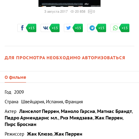
3 августа 2017
20 858
0
+15
+15
+15
+15
+15
ДЛЯ ПРОСМОТРА НЕОБХОДИМО АВТОРИЗОВАТЬСЯ
О фильме
Год
2009
Страна
Швейцария, Испания, Франция
Актер
Ланселот Перрен
,
Маноло Гарсиа
,
Матиас Брандт
,
Педро Армендарис мл.
,
Риэ Миядзава
,
Жак Перрен
,
Пирс Броснан
Режиссер
Жак Клюзо
,
Жак Перрен