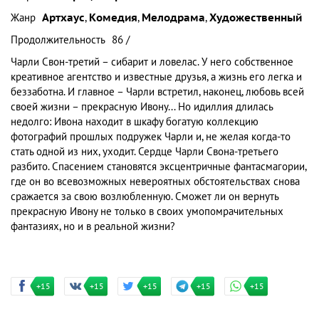
Жанр
Артхаус
,
Комедия
,
Мелодрама
,
Художественный
Продолжительность
86 /
Чарли Свон-третий – сибарит и ловелас. У него собственное
креативное агентство и известные друзья, а жизнь его легка и
беззаботна. И главное – Чарли встретил, наконец, любовь всей
своей жизни – прекрасную Ивону... Но идиллия длилась
недолго: Ивона находит в шкафу богатую коллекцию
фотографий прошлых подружек Чарли и, не желая когда-то
стать одной из них, уходит. Сердце Чарли Свона-третьего
разбито. Спасением становятся эксцентричные фантасмагории,
где он во всевозможных невероятных обстоятельствах снова
сражается за свою возлюбленную. Сможет ли он вернуть
прекрасную Ивону не только в своих умопомрачительных
фантазиях, но и в реальной жизни?
+15
+15
+15
+15
+15