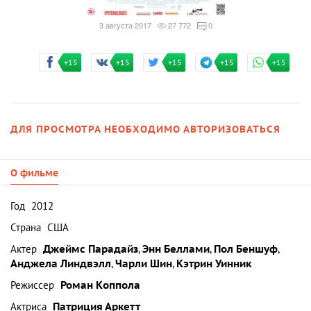
3 августа 2017
27 772
0
+15
+15
+15
+15
+15
ДЛЯ ПРОСМОТРА НЕОБХОДИМО АВТОРИЗОВАТЬСЯ
О фильме
Год
2012
Страна
США
Актер
Джеймс Парадайз
,
Энн Беллами
,
Пол Беншуф
,
Анджела Линдвэлл
,
Чарли Шин
,
Кэтрин Уинник
Режиссер
Роман Коппола
Актриса
Патриция Аркетт