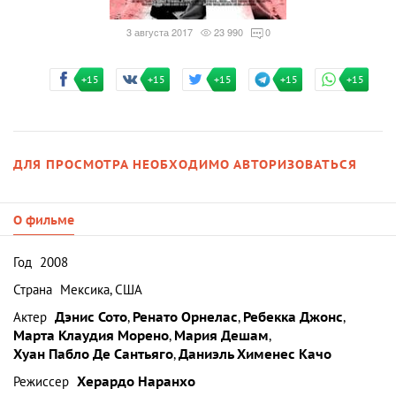
3 августа 2017
23 990
0
+15
+15
+15
+15
+15
ДЛЯ ПРОСМОТРА НЕОБХОДИМО АВТОРИЗОВАТЬСЯ
О фильме
Год
2008
Страна
Мексика, США
Актер
Дэнис Сото
,
Ренато Орнелас
,
Ребекка Джонс
,
Марта Клаудия Морено
,
Мария Дешам
,
Хуан Пабло Де Сантьяго
,
Даниэль Хименес Качо
Режиссер
Херардо Наранхо