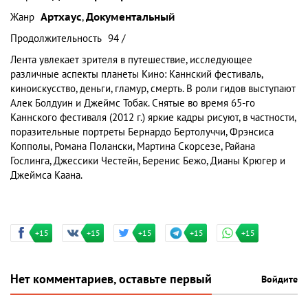
Жанр
Артхаус
,
Документальный
Продолжительность
94 /
Лента увлекает зрителя в путешествие, исследующее
различные аспекты планеты Кино: Каннский фестиваль,
киноискусство, деньги, гламур, смерть. В роли гидов выступают
Алек Болдуин и Джеймс Тобак. Снятые во время 65-го
Каннского фестиваля (2012 г.) яркие кадры рисуют, в частности,
поразительные портреты Бернардо Бертолуччи, Фрэнсиса
Копполы, Романа Полански, Мартина Скорсезе, Райана
Гослинга, Джессики Честейн, Беренис Бежо, Дианы Крюгер и
Джеймса Каана.
+15
+15
+15
+15
+15
Нет комментариев, оставьте первый
Войдите