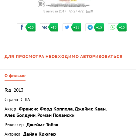
3 августа 2017
27 472
0
+15
+15
+15
+15
+15
ДЛЯ ПРОСМОТРА НЕОБХОДИМО АВТОРИЗОВАТЬСЯ
О фильме
Год
2013
Страна
США
Актер
Френсис Форд Коппола
,
Джеймс Каан
,
Алек Болдуин
,
Роман Полански
Режиссер
Джеймс Тобэк
Актриса
Дайан Крюгер