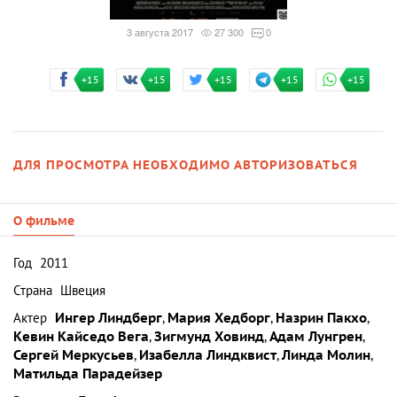
3 августа 2017
27 300
0
+15
+15
+15
+15
+15
ДЛЯ ПРОСМОТРА НЕОБХОДИМО АВТОРИЗОВАТЬСЯ
О фильме
Год
2011
Страна
Швеция
Актер
Ингер Линдберг
,
Мария Хедборг
,
Назрин Пакхо
,
Кевин Кайседо Вега
,
Зигмунд Ховинд
,
Адам Лунгрен
,
Сергей Меркусьев
,
Изабелла Линдквист
,
Линда Молин
,
Матильда Парадейзер