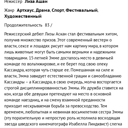
Режиссер
Лиза Ашан
Жанр
Артхаус
,
Драма
,
Спорт
,
Фестивальный
,
Художественный
Продолжительность
83 /
Режиссерский дебют Лизы Аскан стал фестивальным хитом,
получив множество призов. Этот современный вестерн о
власти, сексе и лошадях рисует нам картину мира, в котором
лишь животные могут быть самыми верными и надежными
товарищами. 15-летней Эмме досталось место в девичьей
команде по вольтижировке, и ее берет под свою опеку
Кассандра, которая чуть старше ее. Помешанная на силе и
власти, Эмма завидует естественной грации и самообладанию
Кассандры – а Кассандра, в свою очередь, молча восторгается
строгой дисциплинированностью Эммы. Их дружба ставится на
кон, когда обе девушки претендуют на место в основной
команде наездниц, и на смену взаимной преданности
приходит нескрываемая борьба за превосходство. Тем
временем, любопытная и невинная восьмилетняя сестра Эммы
(эту поразительную и непростую роль исполнила восходящая
звезда шведского кинематографа Изабелла Линдквист) слегка