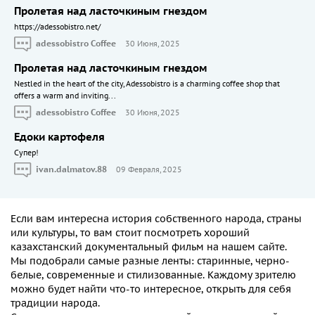
Пролетая над ласточкиным гнездом
https://adessobistro.net/
adessobistro Coffee
30 Июня, 2025
Пролетая над ласточкиным гнездом
Nestled in the heart of the city, Adessobistro is a charming coffee shop that
offers a warm and inviting...
adessobistro Coffee
30 Июня, 2025
Едоки картофеля
Cупер!
ivan.dalmatov.88
09 Февраля, 2025
Если вам интересна история собственного народа, страны
или культуры, то вам стоит посмотреть
хороший
казахстанский документальный
фильм на нашем сайте.
Мы подобрали самые разные ленты: старинные, черно-
белые, современные и стилизованные. Каждому зрителю
можно будет найти что-то интересное, открыть для себя
традиции народа.