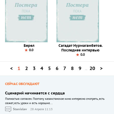
Берел
Сагадат Нурмагамбетов.
Последнее интервью
0.0
0.0
<
1
2
3
4
5
6
7
8
9
20
>
...
СЕЙЧАС ОБСУЖДАЮТ
Сценарий начинается с сердца
Полностью согласен. Поэтому казахстанское кино интересно смотреть, есть
сюжет, есть уроки и есть хорошие...
Stanislav
28 Апреля 11:13