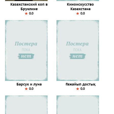
Казахстанский коп в
Киноискусство
Бруклине
Казахстана
0.0
0.0
Барсук и луна
Ғажайып достық
0.0
0.0