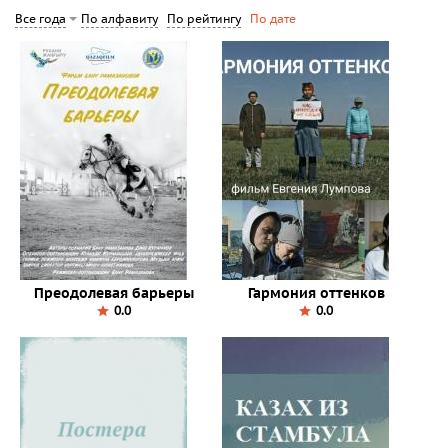
По алфавиту
По рейтингу
Все года
По дате
Преодолевая барьеры
Гармония оттенков
0.0
0.0