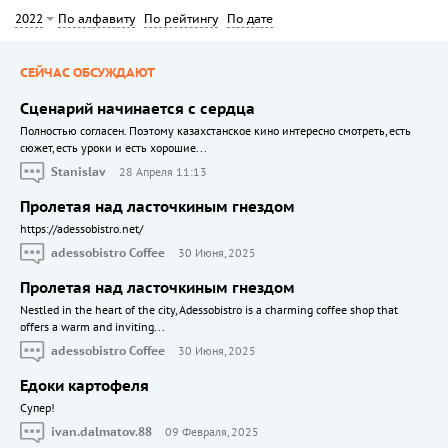
По алфавиту
По рейтингу
По дате
2022
СЕЙЧАС ОБСУЖДАЮТ
Сценарий начинается с сердца
Полностью согласен. Поэтому казахстанское кино интересно смотреть, есть
сюжет, есть уроки и есть хорошие...
Stanislav
28 Апреля 11:13
Пролетая над ласточкиным гнездом
https://adessobistro.net/
adessobistro Coffee
30 Июня, 2025
Пролетая над ласточкиным гнездом
Nestled in the heart of the city, Adessobistro is a charming coffee shop that
offers a warm and inviting...
adessobistro Coffee
30 Июня, 2025
Едоки картофеля
Cупер!
ivan.dalmatov.88
09 Февраля, 2025