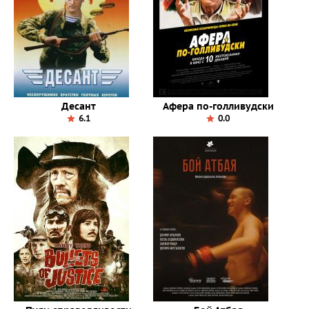
Десант
Афера по-голливудски
6.1
0.0