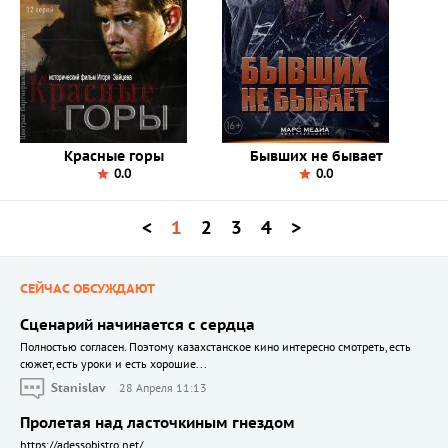
Красные горы
Бывших не бывает
0.0
0.0
<
1
2
3
4
>
СЕЙЧАС ОБСУЖДАЮТ
Сценарий начинается с сердца
Полностью согласен. Поэтому казахстанское кино интересно смотреть, есть
сюжет, есть уроки и есть хорошие...
Stanislav
28 Апреля 11:13
Пролетая над ласточкиным гнездом
https://adessobistro.net/