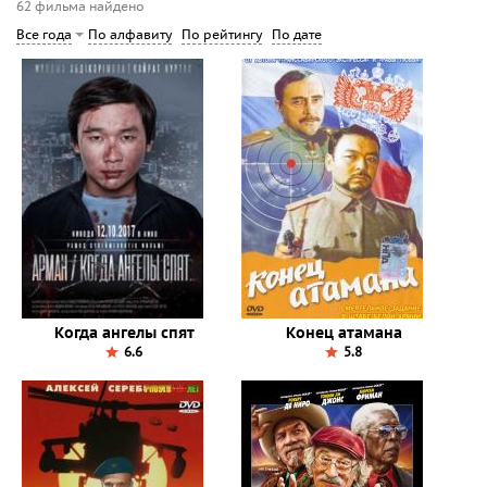
62 фильма найдено
По алфавиту
По рейтингу
По дате
Все года
Когда ангелы спят
Конец атамана
6.6
5.8