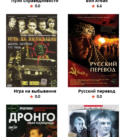
Пули справедливости
Бой Атбая
0.0
6.6
Игра на выбывание
Русский перевод
0.0
0.0