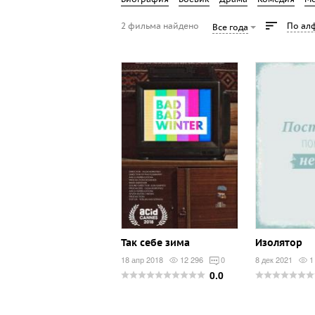
2 фильма найдено
По ал
Все года
Так себе зима
Изолятор
18 апр 2018
12 296
0
8 дек 2021
1
0.0