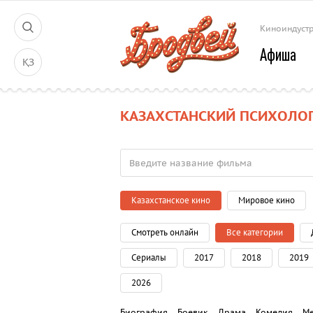
Киноиндуст
Афиша
ҚЗ
КАЗАХСТАНСКИЙ ПСИХОЛОГ
Казахстанское кино
Мировое кино
Смотреть онлайн
Все категории
Сериалы
2017
2018
2019
2026
Биография
Боевик
Драма
Комедия
М