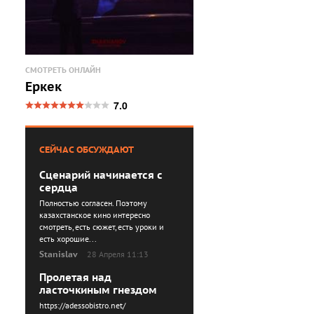
СМОТРЕТЬ ОНЛАЙН
Еркек
7.0
СЕЙЧАС ОБСУЖДАЮТ
Сценарий начинается с
сердца
Полностью согласен. Поэтому
казахстанское кино интересно
смотреть, есть сюжет, есть уроки и
есть хорошие...
Stanislav
28 Апреля 11:13
Пролетая над
ласточкиным гнездом
https://adessobistro.net/