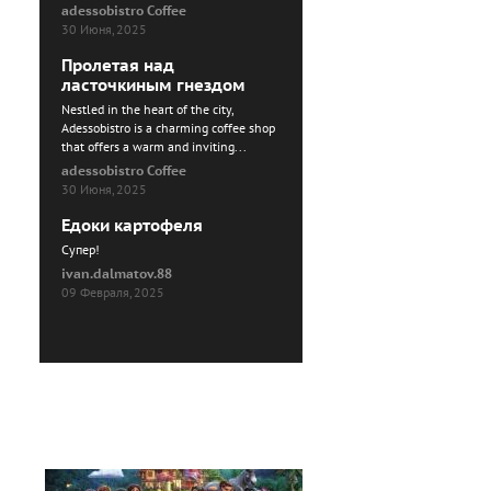
adessobistro Coffee
30 Июня, 2025
Пролетая над
ласточкиным гнездом
Nestled in the heart of the city,
Adessobistro is a charming coffee shop
that offers a warm and inviting...
adessobistro Coffee
30 Июня, 2025
Едоки картофеля
Cупер!
ivan.dalmatov.88
09 Февраля, 2025