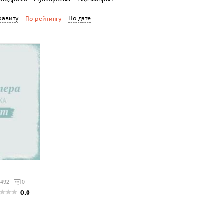
фавиту
По дате
По рейтингу
 492
0
0.0