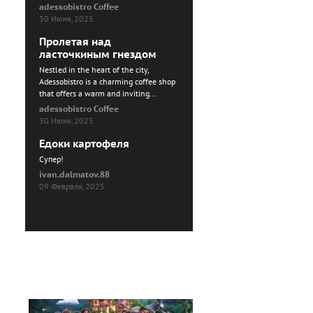
adessobistro Coffee
30 Июня, 2025
Пролетая над
ласточкиным гнездом
Nestled in the heart of the city,
Adessobistro is a charming coffee shop
that offers a warm and inviting...
adessobistro Coffee
30 Июня, 2025
Едоки картофеля
Cупер!
ivan.dalmatov.88
09 Февраля, 2025