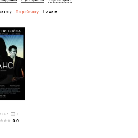
фавиту
По дате
По рейтингу
1 667
0
0.0