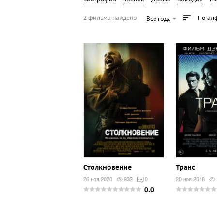
2 фильма найдено
По ал
Все года
Столкновение
Транс
26 ноя 2020
932
0
20 ноя 2018
0.0