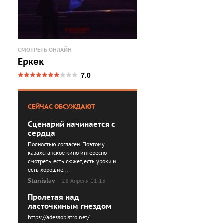
СМОТРЕТЬ ОНЛАЙН
Еркек
7.0
СЕЙЧАС ОБСУЖДАЮТ
Сценарий начинается с
сердца
Полностью согласен. Поэтому
казахстанское кино интересно
смотреть, есть сюжет, есть уроки и
есть хорошие...
Stanislav
28 Апреля 11:13
Пролетая над
ласточкиным гнездом
https://adessobistro.net/