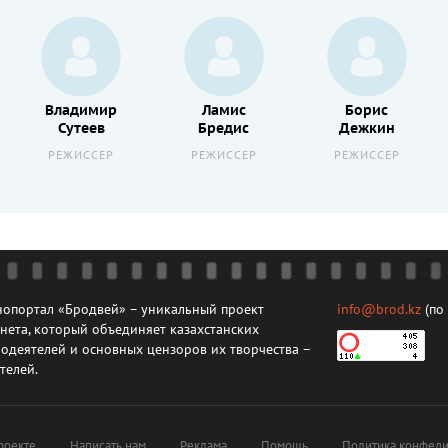
Владимир
Ламис
Борис
Сутеев
Бредис
Дежкин
РЕЖИССЕР
РЕЖИССЕР
РЕЖИССЕР
опортал «Бродвей» – уникальный проект
info@brod.kz
(по
нета, который объединяет казахстанских
одеятелей и основных цензоров их творчества –
телей.
роекте
Написать нам
Реклама
Помощь
Политика конфеди