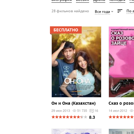
28 фильмов найдено
По 
Все года
БЕСПЛАТНО
Он и Она (Казахстан)
Сказ о роз
29 июн 2013
51 735
16
14 июл 2012
8.3