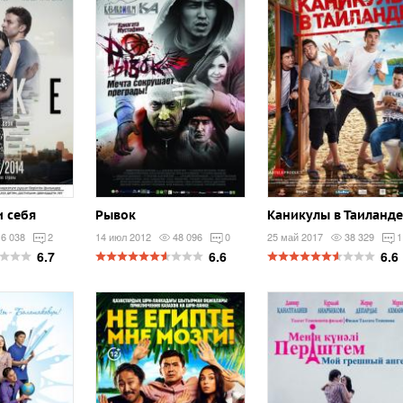
и себя
Рывок
Каникулы в Таиланде
16 038
2
14 июл 2012
48 096
0
25 май 2017
38 329
1
6.7
6.6
6.6