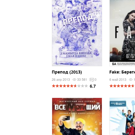
Препод (2013)
Fake: Берег
26 апр 2013
33 581
0
6 май 2013
6.7