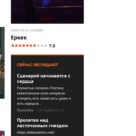
СМОТРЕТЬ ОНЛАЙН
Еркек
7.0
СЕЙЧАС ОБСУЖДАЮТ
Сценарий начинается с
сердца
Полностью согласен. Поэтому
казахстанское кино интересно
смотреть, есть сюжет, есть уроки и
есть хорошие...
Stanislav
28 Апреля 11:13
Пролетая над
ласточкиным гнездом
https://adessobistro.net/