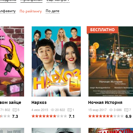
алфавиту
По дате
По рейтингу
БЕСПЛАТНО
овом зайце
Нархоз
Ночная История
71 802
5
4 июн 2015
20 822
1
15 мар 2017
3 686
7
7.3
7.1
6.9