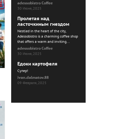
adessobistro Coffee
30 Июня, 2025
Пролетая над
ласточкиным гнездом
Nestled in the heart of the city,
Adessobistro is a charming coffee shop
that offers a warm and inviting...
adessobistro Coffee
30 Июня, 2025
Едоки картофеля
Cупер!
ivan.dalmatov.88
09 Февраля, 2025