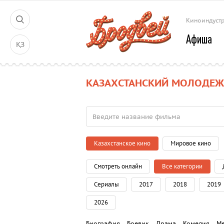
Киноиндуст
Афиша
ҚЗ
КАЗАХСТАНСКИЙ МОЛОДЕЖ
Казахстанское кино
Мировое кино
Смотреть онлайн
Все категории
Сериалы
2017
2018
2019
2026
Биография
Боевик
Драма
Комедия
М