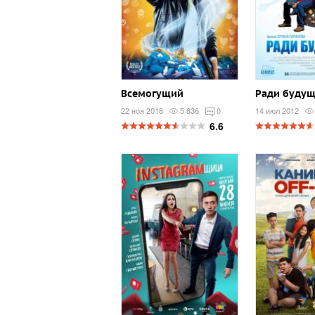
Всемогущий
Ради будущ
22 ноя 2018
5 836
0
14 июл 2012
6.6