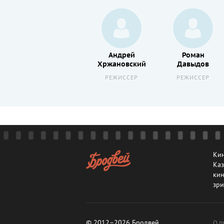
Владимир
Андрей
Роман
Данилевич
Хржановский
Давыдов
РЕЖИССЕР
РЕЖИССЕР
РЕЖИССЕР
Кин
Каз
кин
зри
© 2012–2026 Бродвей
О п