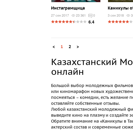
Инстаграмщица
Каникулы of
27 сен 2017
23 361
0
3 сен 2018
3
6.4
<
1
2
>
Казахстанский М
онлайн
Большой выбор молодежных фильмов 
или киномарафон новых художественн
посмеяться – комедии, есть желание п
оставляйте собственные отзывы.
Любой
казахстанский молодежный фи
выведите кино на плазму и создайте 
Обратите внимание на «Каникулы в Таи
актерский состав и современные сюже