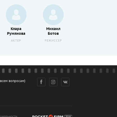
Клара
Михаил
Владимир
Румянова
Ботов
Данилевич
АКТЕР
РЕЖИССЕР
РЕЖИССЕР
 всем вопросам)
циальности