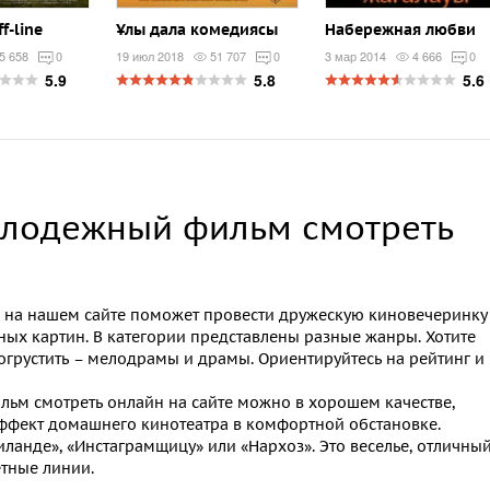
f-line
Ұлы дала комедиясы
Набережная любви
5 658
0
19 июл 2018
51 707
0
3 мар 2014
4 666
0
5.9
5.8
5.6
олодежный фильм смотреть
на нашем сайте поможет провести дружескую киновечеринку
ых картин. В категории представлены разные жанры. Хотите
огрустить – мелодрамы и драмы. Ориентируйтесь на рейтинг и
льм смотреть онлайн
на сайте можно в хорошем качестве,
эффект домашнего кинотеатра в комфортной обстановке.
ланде», «Инстаграмщицу» или «Нархоз». Это веселье, отличны
тные линии.