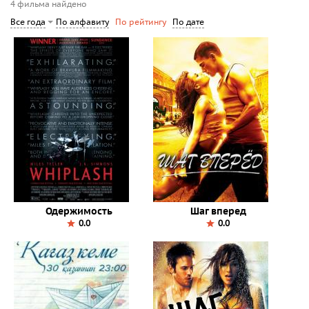
4 фильма найдено
По алфавиту
По дате
Все года
По рейтингу
Одержимость
Шаг вперед
0.0
0.0