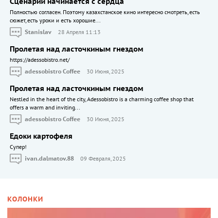
Сценарий начинается с сердца
Полностью согласен. Поэтому казахстанское кино интересно смотреть, есть
сюжет, есть уроки и есть хорошие...
Stanislav
28 Апреля 11:13
Пролетая над ласточкиным гнездом
https://adessobistro.net/
adessobistro Coffee
30 Июня, 2025
Пролетая над ласточкиным гнездом
Nestled in the heart of the city, Adessobistro is a charming coffee shop that
offers a warm and inviting...
adessobistro Coffee
30 Июня, 2025
Едоки картофеля
Cупер!
ivan.dalmatov.88
09 Февраля, 2025
КОЛОНКИ